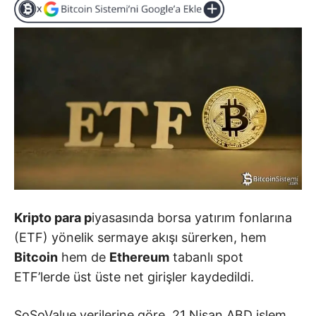
Kripto para p
iyasasında borsa yatırım fonlarına
(ETF) yönelik sermaye akışı sürerken, hem
Bitcoin
hem de
Ethereum
tabanlı spot
ETF’lerde üst üste net girişler kaydedildi.
SoSoValue verilerine göre, 21 Nisan ABD işlem