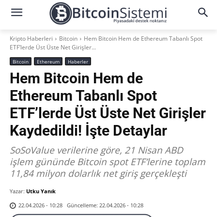
Kripto Haberleri
Bitcoin
Hem Bitcoin Hem de Ethereum Tabanlı Spot
ETF’lerde Üst Üste Net Girişler...
Bitcoin
Ethereum
Haberler
Hem Bitcoin Hem de
Ethereum Tabanlı Spot
ETF’lerde Üst Üste Net Girişler
Kaydedildi! İşte Detaylar
SoSoValue verilerine göre, 21 Nisan ABD
işlem gününde Bitcoin spot ETF’lerine toplam
11,84 milyon dolarlık net giriş gerçekleşti
Yazar:
Utku Yanık
Güncelleme:
22.04.2026 - 10:28
22.04.2026 - 10:28