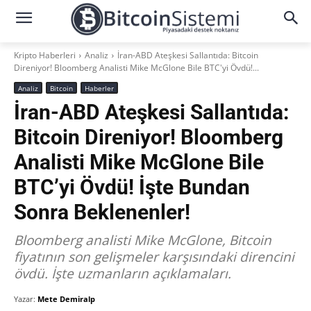
Kripto Haberleri
Analiz
İran-ABD Ateşkesi Sallantıda: Bitcoin
Direniyor! Bloomberg Analisti Mike McGlone Bile BTC'yi Övdü!...
Analiz
Bitcoin
Haberler
İran-ABD Ateşkesi Sallantıda:
Bitcoin Direniyor! Bloomberg
Analisti Mike McGlone Bile
BTC’yi Övdü! İşte Bundan
Sonra Beklenenler!
Bloomberg analisti Mike McGlone, Bitcoin
fiyatının son gelişmeler karşısındaki direncini
övdü. İşte uzmanların açıklamaları.
Yazar:
Mete Demiralp