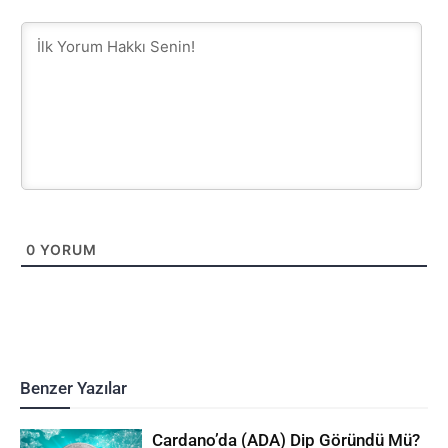
0
YORUM
Benzer Yazılar
Cardano’da (ADA) Dip Göründü Mü?