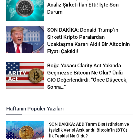
Analiz Şirketi İlan Etti! İşte Son
Durum
SON DAKİKA: Donald Trump’ın
Şirketi Kripto Paralardan
Uzaklaşma Kararı Aldı! Bir Altcoinin
Fiyatı Çakıldı!
Boğa Yasası Clarity Act Yakında
Geçmezse Bitcoin Ne Olur? Ünlü
CIO Değerlendirdi: “Önce Düşecek,
Sonra…”
Haftanın Popüler Yazıları
SON DAKİKA: ABD Tarım Dışı İstihdam ve
İşsizlik Verisi Açıklandı! Bitcoin’in (BTC)
İlk Tepkisi Ne Oldu?