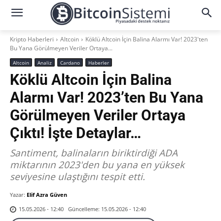
Kripto Haberleri
Altcoin
Köklü Altcoin İçin Balina Alarmı Var! 2023'ten
Bu Yana Görülmeyen Veriler Ortaya...
Altcoin
Analiz
Cardano
Haberler
Köklü Altcoin İçin Balina
Alarmı Var! 2023’ten Bu Yana
Görülmeyen Veriler Ortaya
Çıktı! İşte Detaylar…
Santiment, balinaların biriktirdiği ADA
miktarının 2023'den bu yana en yüksek
seviyesine ulaştığını tespit etti.
Yazar:
Elif Azra Güven
Güncelleme:
15.05.2026 - 12:40
15.05.2026 - 12:40