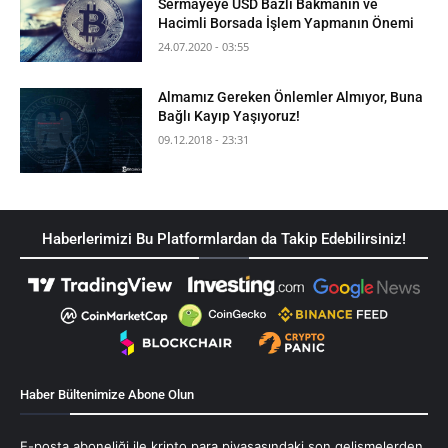
Sermayeye USD Bazlı Bakmanın ve
Hacimli Borsada İşlem Yapmanın Önemi
24.07.2020 - 03:55
Almamız Gereken Önlemler Almıyor, Buna
Bağlı Kayıp Yaşıyoruz!
09.12.2018 - 23:31
Haberlerimizi Bu Platformlardan da Takip Edebilirsiniz!
Haber Bültenimize Abone Olun
E-posta aboneliği ile kripto para piyasasındaki son gelişmelerden