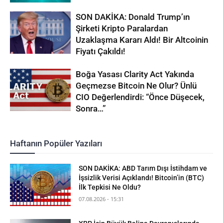
SON DAKİKA: Donald Trump’ın
Şirketi Kripto Paralardan
Uzaklaşma Kararı Aldı! Bir Altcoinin
Fiyatı Çakıldı!
Boğa Yasası Clarity Act Yakında
Geçmezse Bitcoin Ne Olur? Ünlü
CIO Değerlendirdi: “Önce Düşecek,
Sonra…”
Haftanın Popüler Yazıları
SON DAKİKA: ABD Tarım Dışı İstihdam ve
İşsizlik Verisi Açıklandı! Bitcoin’in (BTC)
İlk Tepkisi Ne Oldu?
07.08.2026 - 15:31