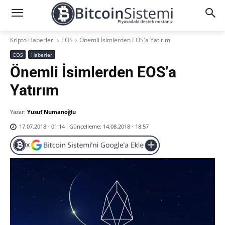
Kripto Haberleri
EOS
Önemli İsimlerden EOS'a Yatırım
EOS
Haberler
Önemli İsimlerden EOS’a
Yatırım
Yazar:
Yusuf Numanoğlu
Güncelleme:
14.08.2018 - 18:57
17.07.2018 - 01:14