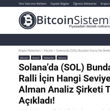
Yeni Yatırımcı Rehberi
Faydalı Bilgiler
Öğretici Rehberler
Kripto
Haberler
Bitcoin
Altcoin
Analizler
Kripto Haberleri
Altcoin
Solana’da (SOL) Bundan Sonra Ne Bekleni
Altcoin
Analiz
Haberler
Solana
Solana’da (SOL) Bund
Ralli İçin Hangi Seviy
Alman Analiz Şirketi 
Açıkladı!