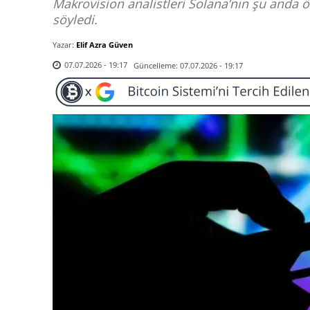
Makrovision analistleri Solana’nın şu anda 
söyledi.
Yazar:
Elif Azra Güven
Güncelleme:
07.07.2026 - 19:17
07.07.2026 - 19:17