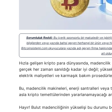
Sorumluluk Reddi:
Bu içerik sponsorlu bir makaledir ve işbir
bilgilerden veya yazıda bahsi geçen herhangi bir ürün veya 
Bitcoinsistemi.com okuyuculara yazıda adı geçen firma hakkında 
ait oldu
Hızla gelişen kripto para dünyasında, madencilik d
gerçek her zaman sanıldığı kadar iyi değil; yüksek 
elektrik maliyetleri ve karmaşık bakım prosedürler
Bu, madencilik makineleri, enerji santralleri veya
asla kripto temettülerinden yararlanamayacağı a
Hayır! Bulut madenciliğinin yükselişi bu durumu 