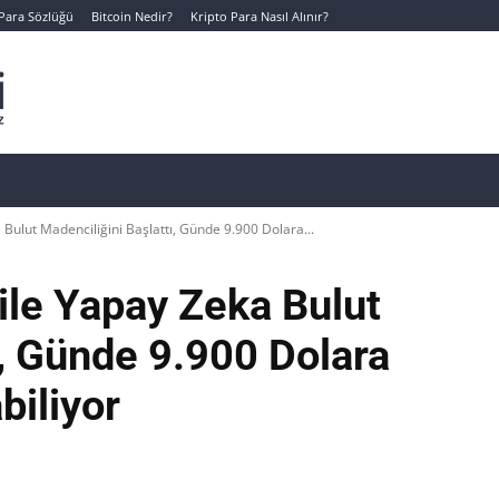
 Para Sözlüğü
Bitcoin Nedir?
Kripto Para Nasıl Alınır?
Canlı Kripto Para Verileri
📊 Temel Analiz
Yeni Yatı
Bulut Madenciliğini Başlattı, Günde 9.900 Dolara...
ile Yapay Zeka Bulut
ı, Günde 9.900 Dolara
biliyor