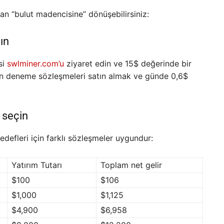
an “bulut madencisine” dönüşebilirsiniz:
ın
si
swlminer.com’u
ziyaret edin ve 15$ değerinde bir
ün deneme sözleşmeleri satın almak ve günde 0,6$
 seçin
edefleri için farklı sözleşmeler uygundur:
Yatırım Tutarı
Toplam net gelir
$100
$106
$1,000
$1,125
$4,900
$6,958