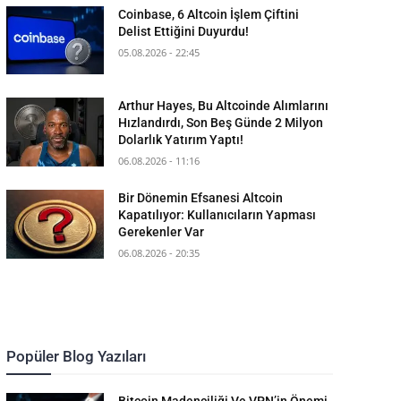
Coinbase, 6 Altcoin İşlem Çiftini
Delist Ettiğini Duyurdu!
05.08.2026 - 22:45
Arthur Hayes, Bu Altcoinde Alımlarını
Hızlandırdı, Son Beş Günde 2 Milyon
Dolarlık Yatırım Yaptı!
06.08.2026 - 11:16
Bir Dönemin Efsanesi Altcoin
Kapatılıyor: Kullanıcıların Yapması
Gerekenler Var
06.08.2026 - 20:35
Popüler Blog Yazıları
Bitcoin Madenciliği Ve VPN’in Önemi