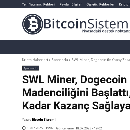
Yeni Yatırımcı Rehberi
Faydalı Bilgiler
Öğretici Rehberler
Kripto
Haberler
Bitcoin
Altcoin
Analizler
Kripto Haberleri
Sponsorlu
SWL Miner, Dogecoin ile Yapay Zeka 
Sponsorlu
SWL Miner, Dogecoin 
Madenciliğini Başlatt
Kadar Kazanç Sağlaya
Yazar:
Bitcoin Sistemi
Güncelleme:
18.07.2025 - 19:02
18.07.2025 - 19:02