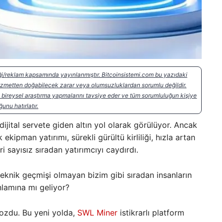
liği/reklam kapsamında yayınlanmıştır. Bitcoinsistemi.com bu yazıdaki
hizmetten doğabilecek zarar veya olumsuzluklardan sorumlu değildir.
bireysel araştırma yapmalarını tavsiye eder ve tüm sorumluluğun kişiye
ğunu hatırlatır.
ijital servete giden altın yol olarak görülüyor. Ancak
ekipman yatırımı, sürekli gürültü kirliliği, hızla artan
i sayısız sıradan yatırımcıyı caydırdı.
 teknik geçmişi olmayan bizim gibi sıradan insanların
nlamına mı geliyor?
bozdu. Bu yeni yolda,
SWL Miner
istikrarlı platform