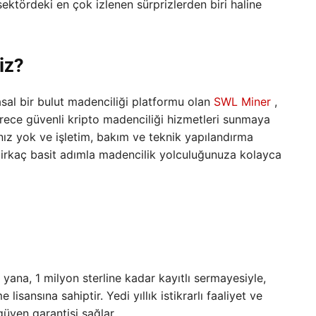
sektördeki en çok izlenen sürprizlerden biri haline
iz?
 yasal bir bulut madenciliği platformu olan
SWL Miner
,
erece güvenli kripto madenciliği hizmetleri sunmaya
nız yok ve işletim, bakım ve teknik yapılandırma
rkaç basit adımla madencilik yolculuğunuza kolayca
ana, 1 milyon sterline kadar kayıtlı sermayesiyle,
lisansına sahiptir. Yedi yıllık istikrarlı faaliyet ve
güven garantisi sağlar.