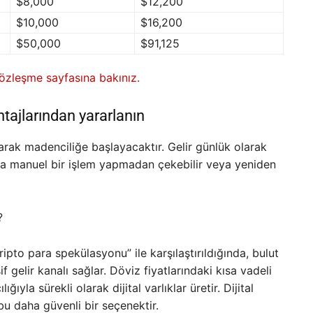
$8,000
$12,200
$10,000
$16,200
$50,000
$91,125
sözleşme sayfasına bakınız.
tajlarından yararlanın
rak madenciliğe başlayacaktır. Gelir günlük olarak
nda manuel bir işlem yapmadan çekebilir veya yeniden
?
pto para spekülasyonu” ile karşılaştırıldığında, bulut
if gelir kanalı sağlar. Döviz fiyatlarındaki kısa vadeli
ıyla sürekli olarak dijital varlıklar üretir. Dijital
u daha güvenli bir seçenektir.