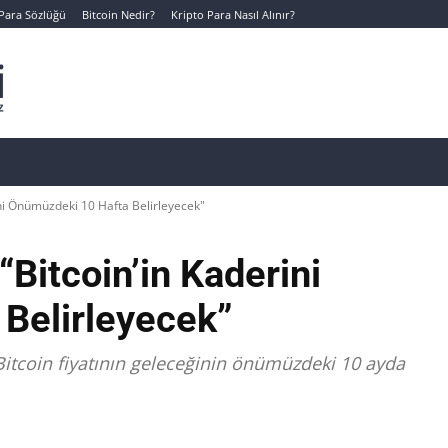
 Para Sözlüğü
Bitcoin Nedir?
Kripto Para Nasıl Alınır?
Canlı Kripto Para Verileri
📊 Temel Analiz
Yeni Yatı
ni Önümüzdeki 10 Hafta Belirleyecek"
Bitcoin’in Kaderini
Belirleyecek”
Bitcoin fiyatının geleceğinin önümüzdeki 10 ayda