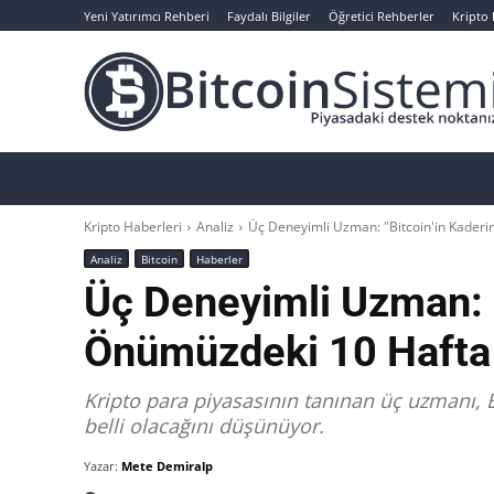
Yeni Yatırımcı Rehberi
Faydalı Bilgiler
Öğretici Rehberler
Kripto
Haberler
Bitcoin
Altcoin
Analizler
Kripto Haberleri
Analiz
Üç Deneyimli Uzman: "Bitcoin'in Kaderi
Analiz
Bitcoin
Haberler
Üç Deneyimli Uzman: “
Önümüzdeki 10 Hafta 
Kripto para piyasasının tanınan üç uzmanı, 
belli olacağını düşünüyor.
Yazar:
Mete Demiralp