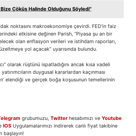
 Bize Çöküş Halinde Olduğunu Söyledi"
odak noktasını makroekonomiye çevirdi. FED’in faiz
zerindeki etkisine değinen Parish, “Piyasa şu an bir
ecek olan enflasyon verileri ve istihdam raporları,
 düzeltmeye yol açacak” uyarısında bulundu.
cı” olarak rüştünü ispatladığını ancak kısa vadeli
e yatırımcıların duygusal kararlardan kaçınması
erin’ elendiği ve gerçek boğa koşusunun temellerinin
Telegram
grubumuzu,
Twitter
hesabımızı ve
Youtube
e
IOS
Uygulamalarımızı indirerek canlı fiyat takibine
 başlayın!