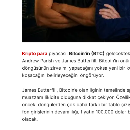
Kripto para
piyasası,
Bitcoin’in (BTC)
gelecekteki 
Andrew Parish ve James Butterfill, Bitcoin’in ön
döngüsünün zirve mi yapacağını yoksa yeni bir k
koşacağını belirleyeceğini öngörüyor.
James Butterfill, Bitcoin’e olan ilginin temelinde s
muazzam likidite olduğuna dikkat çekiyor. Özellik
önceki döngülerden çok daha farklı bir tablo çiziy
fon girişlerinin devamlılığı, fiyatın 100.000 dola
olacak.