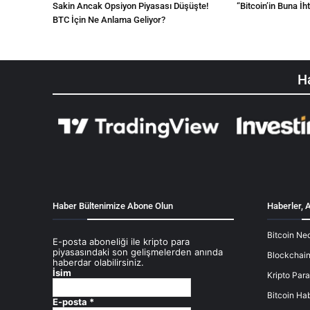
Sakin Ancak Opsiyon Piyasası Düşüşte!
“Bitcoin’in Buna İh
BTC İçin Ne Anlama Geliyor?
Ha
Haber Bültenimize Abone Olun
Haberler, A
Bitcoin Ned
E-posta aboneliği ile kripto para
piyasasındaki son gelişmelerden anında
Blockchain
haberdar olabilirsiniz.
İsim
Kripto Para
Bitcoin Hab
E-posta
*