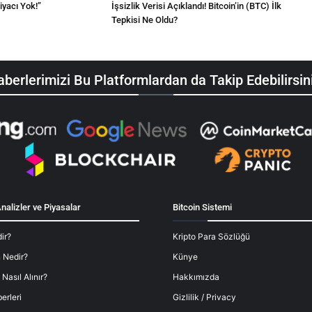
tiyacı Yok!”
İşsizlik Verisi Açıklandı! Bitcoin’in (BTC) İlk
Tepkisi Ne Oldu?
berlerimizi Bu Platformlardan da Takip Edebilirsin
nalizler ve Piyasalar
Bitcoin Sistemi
ir?
Kripto Para Sözlüğü
 Nedir?
Künye
 Nasıl Alınır?
Hakkımızda
erleri
Gizlilik / Privacy