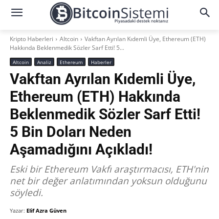
Kripto Haberleri
Altcoin
Vakftan Ayrılan Kıdemli Üye, Ethereum (ETH)
Hakkında Beklenmedik Sözler Sarf Etti! 5...
Altcoin
Analiz
Ethereum
Haberler
Vakftan Ayrılan Kıdemli Üye,
Ethereum (ETH) Hakkında
Beklenmedik Sözler Sarf Etti!
5 Bin Doları Neden
Aşamadığını Açıkladı!
Eski bir Ethereum Vakfı araştırmacısı, ETH'nin
net bir değer anlatımından yoksun olduğunu
söyledi.
Yazar:
Elif Azra Güven