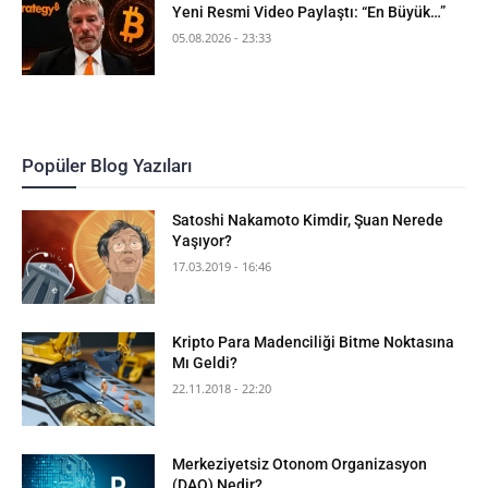
Yeni Resmi Video Paylaştı: “En Büyük…”
05.08.2026 - 23:33
Popüler Blog Yazıları
Satoshi Nakamoto Kimdir, Şuan Nerede
Yaşıyor?
17.03.2019 - 16:46
Kripto Para Madenciliği Bitme Noktasına
Mı Geldi?
22.11.2018 - 22:20
Merkeziyetsiz Otonom Organizasyon
(DAO) Nedir?