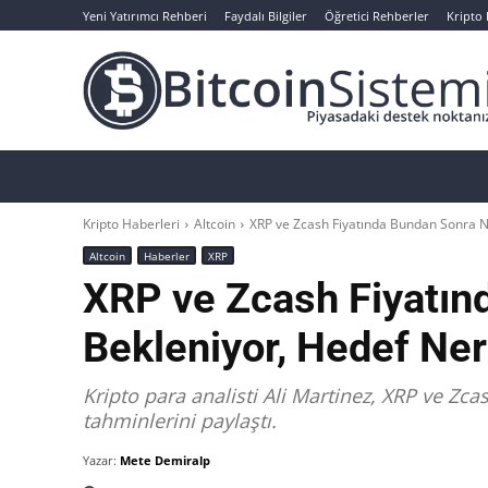
Yeni Yatırımcı Rehberi
Faydalı Bilgiler
Öğretici Rehberler
Kripto
Haberler
Bitcoin
Altcoin
Analizler
Kripto Haberleri
Altcoin
XRP ve Zcash Fiyatında Bundan Sonra N
Altcoin
Haberler
XRP
XRP ve Zcash Fiyatın
Bekleniyor, Hedef Ner
Kripto para analisti Ali Martinez, XRP ve Zca
tahminlerini paylaştı.
Yazar:
Mete Demiralp