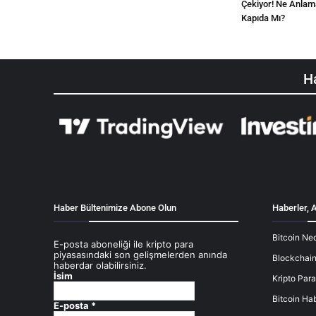
Çekiyor! Ne Anlam
Kapıda Mı?
Ha
Haber Bültenimize Abone Olun
Haberler, A
Bitcoin Ned
E-posta aboneliği ile kripto para
piyasasındaki son gelişmelerden anında
Blockchain
haberdar olabilirsiniz.
İsim
Kripto Para
Bitcoin Hab
E-posta
*