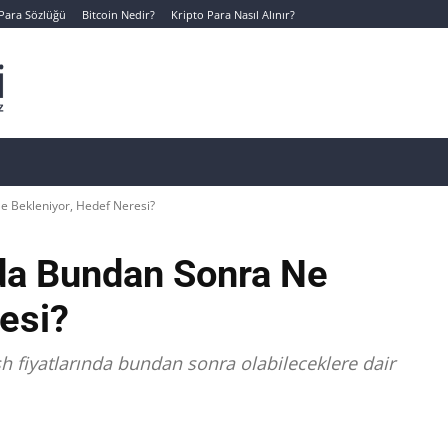
 Para Sözlüğü
Bitcoin Nedir?
Kripto Para Nasıl Alınır?
Canlı Kripto Para Verileri
📊 Temel Analiz
Yeni Yatı
e Bekleniyor, Hedef Neresi?
da Bundan Sonra Ne
esi?
sh fiyatlarında bundan sonra olabileceklere dair