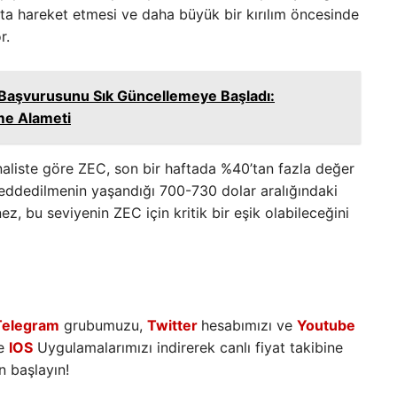
tta hareket etmesi ve daha büyük bir kırılım öncesinde
r.
F Başvurusunu Sık Güncellemeye Başladı:
me Alameti
naliste göre ZEC, son bir haftada %40’tan fazla değer
reddedilmenin yaşandığı 700-730 dolar aralığındaki
ez, bu seviyenin ZEC için kritik bir eşik olabileceğini
Telegram
grubumuzu,
Twitter
hesabımızı ve
Youtube
e
IOS
Uygulamalarımızı indirerek canlı fiyat takibine
 başlayın!