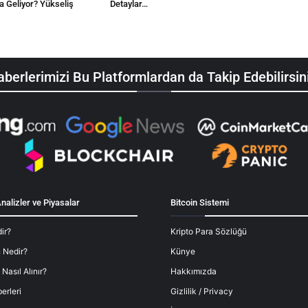
a Geliyor? Yükseliş
Detaylar…
berlerimizi Bu Platformlardan da Takip Edebilirsin
nalizler ve Piyasalar
Bitcoin Sistemi
ir?
Kripto Para Sözlüğü
 Nedir?
Künye
 Nasıl Alınır?
Hakkımızda
erleri
Gizlilik / Privacy