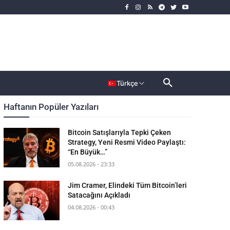
rımcı
Dahası
Türkçe
Haftanın Popüler Yazıları
Bitcoin Satışlarıyla Tepki Çeken
Strategy, Yeni Resmi Video Paylaştı:
“En Büyük…”
05.08.2026 - 23:33
Jim Cramer, Elindeki Tüm Bitcoin’leri
Satacağını Açıkladı
04.08.2026 - 00:43