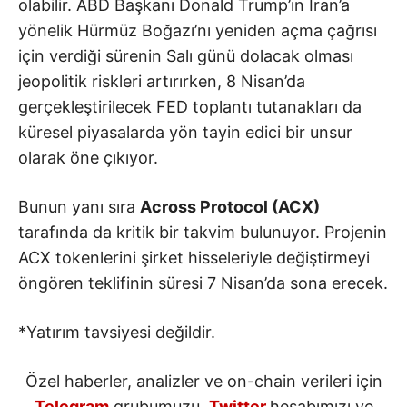
olabilir. ABD Başkanı Donald Trump’ın İran’a
yönelik Hürmüz Boğazı’nı yeniden açma çağrısı
için verdiği sürenin Salı günü dolacak olması
jeopolitik riskleri artırırken, 8 Nisan’da
gerçekleştirilecek FED toplantı tutanakları da
küresel piyasalarda yön tayin edici bir unsur
olarak öne çıkıyor.
Bunun yanı sıra
Across Protocol (ACX)
tarafında da kritik bir takvim bulunuyor. Projenin
ACX tokenlerini şirket hisseleriyle değiştirmeyi
öngören teklifinin süresi 7 Nisan’da sona erecek.
*Yatırım tavsiyesi değildir.
Özel haberler, analizler ve on-chain verileri için
Telegram
grubumuzu,
Twitter
hesabımızı ve