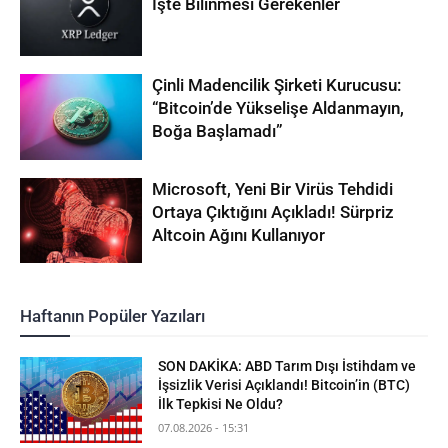
İşte Bilinmesi Gerekenler
Çinli Madencilik Şirketi Kurucusu:
“Bitcoin’de Yükselişe Aldanmayın,
Boğa Başlamadı”
Microsoft, Yeni Bir Virüs Tehdidi
Ortaya Çıktığını Açıkladı! Sürpriz
Altcoin Ağını Kullanıyor
Haftanın Popüler Yazıları
SON DAKİKA: ABD Tarım Dışı İstihdam ve
İşsizlik Verisi Açıklandı! Bitcoin’in (BTC)
İlk Tepkisi Ne Oldu?
07.08.2026 - 15:31