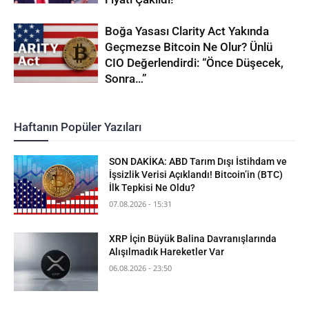
Boğa Yasası Clarity Act Yakında
Geçmezse Bitcoin Ne Olur? Ünlü
CIO Değerlendirdi: “Önce Düşecek,
Sonra…”
Haftanın Popüler Yazıları
SON DAKİKA: ABD Tarım Dışı İstihdam ve
İşsizlik Verisi Açıklandı! Bitcoin’in (BTC)
İlk Tepkisi Ne Oldu?
07.08.2026 - 15:31
XRP İçin Büyük Balina Davranışlarında
Alışılmadık Hareketler Var
06.08.2026 - 23:50