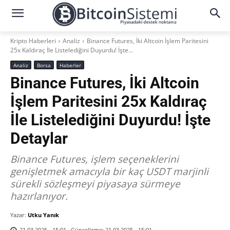
Kripto Haberleri
Analiz
Binance Futures, İki Altcoin İşlem Paritesini
25x Kaldıraç İle Listelediğini Duyurdu! İşte...
Analiz
Borsa
Haberler
Binance Futures, İki Altcoin
İşlem Paritesini 25x Kaldıraç
İle Listelediğini Duyurdu! İşte
Detaylar
Binance Futures, işlem seçeneklerini
genişletmek amacıyla bir kaç USDT marjinli
sürekli sözleşmeyi piyasaya sürmeye
hazırlanıyor.
Yazar:
Utku Yanık
Güncelleme:
21.03.2025 - 15:01
21.03.2025 - 15:01