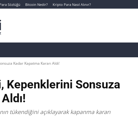
 Para Sözlüğü
Bitcoin Nedir?
Kripto Para Nasıl Alınır?
Canlı Kripto Para Verileri
📊 Temel Analiz
Yeni Yatı
 Sonsuza Kadar Kapatma Kararı Aldı!
si, Kepenklerini Sonsuza
Aldı!
ının tükendiğini açıklayarak kapanma kararı