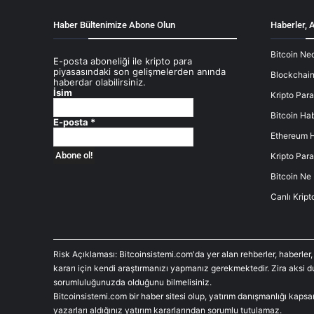
Haber Bültenimize Abone Olun
Haberler, A
Bitcoin Ned
E-posta aboneliği ile kripto para
piyasasındaki son gelişmelerden anında
Blockchain
haberdar olabilirsiniz.
İsim
Kripto Para
Bitcoin Hab
E-posta
*
Ethereum H
Kripto Para
Bitcoin Ne
Canlı Kript
Risk Açıklaması: Bitcoinsistemi.com'da yer alan rehberler, haberler,
kararı için kendi araştırmanızı yapmanız gerekmektedir. Zira aksi 
sorumluluğunuzda olduğunu bilmelisiniz.
Bitcoinsistemi.com bir haber sitesi olup, yatırım danışmanlığı kaps
yazarları aldığınız yatırım kararlarından sorumlu tutulamaz.