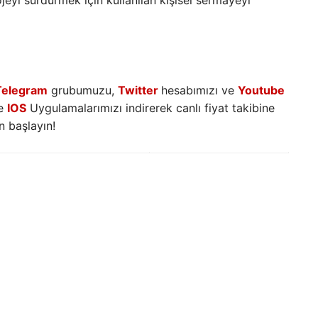
rojeyi sürdürmek için kullanılan kişisel sermayeyi
Telegram
grubumuzu,
Twitter
hesabımızı ve
Youtube
e
IOS
Uygulamalarımızı indirerek canlı fiyat takibine
 başlayın!