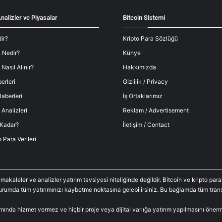
nalizler ve Piyasalar
Bitcoin Sistemi
ir?
Kripto Para Sözlüğü
 Nedir?
Künye
 Nasıl Alınır?
Hakkımızda
erleri
Gizlilik / Privacy
aberleri
İş Ortaklarımız
 Analizleri
Reklam / Advertisement
 Kadar?
İletişim / Contact
o Para Verileri
 makaleler ve analizler yatırım tavsiyesi niteliğinde değildir. Bitcoin ve kripto p
durumda tüm yatırımınızı kaybetme noktasına gelebilirsiniz. Bu bağlamda tüm trans
amında hizmet vermez ve hiçbir proje veya dijital varlığa yatırım yapılmasını öne