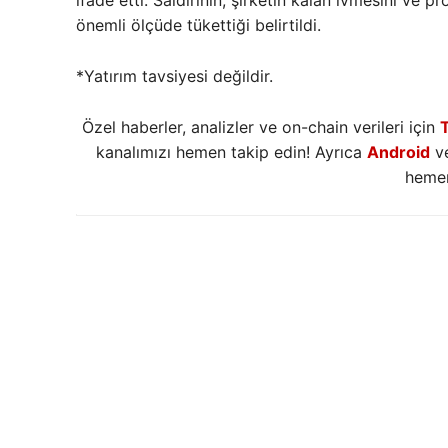
ifade etti. Saldırının, şirketin kalan ivmesini ve p
önemli ölçüde tükettiği belirtildi.
*Yatırım tavsiyesi değildir.
Özel haberler, analizler ve on-chain verileri için
kanalımızı hemen takip edin! Ayrıca
Android
v
hemen