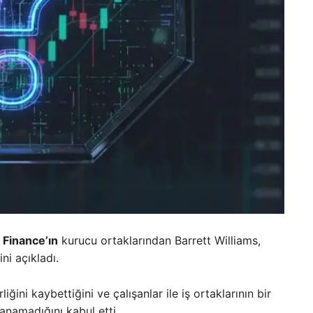
 Finance’ın
kurucu ortaklarından Barrett Williams,
ni açıkladı.
iğini kaybettiğini ve çalışanlar ile iş ortaklarının bir
anamadığını kabul etti.