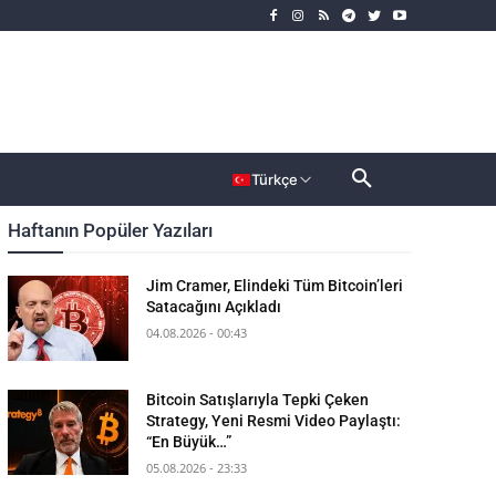
rımcı
Dahası
Türkçe
Haftanın Popüler Yazıları
Jim Cramer, Elindeki Tüm Bitcoin’leri
Satacağını Açıkladı
04.08.2026 - 00:43
Bitcoin Satışlarıyla Tepki Çeken
Strategy, Yeni Resmi Video Paylaştı:
“En Büyük…”
05.08.2026 - 23:33