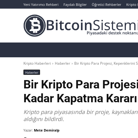
Yeni Yatırımcı Rehberi
Faydalı Bilgiler
Öğretici Rehberler
Kripto
Haberler
Bitcoin
Altcoin
Analizler
Kripto Haberleri
Haberler
Bir Kripto Para Projesi, Kepenklerini
Haberler
Bir Kripto Para Proje
Kadar Kapatma Kararı 
Kripto para piyasasında bir proje, kaynaklar
aldığını bildirdi.
Yazar:
Mete Demiralp