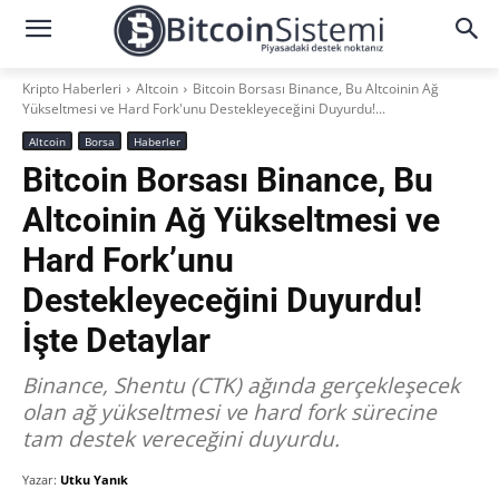
Kripto Haberleri
Altcoin
Bitcoin Borsası Binance, Bu Altcoinin Ağ
Yükseltmesi ve Hard Fork'unu Destekleyeceğini Duyurdu!...
Altcoin
Borsa
Haberler
Bitcoin Borsası Binance, Bu
Altcoinin Ağ Yükseltmesi ve
Hard Fork’unu
Destekleyeceğini Duyurdu!
İşte Detaylar
Binance, Shentu (CTK) ağında gerçekleşecek
olan ağ yükseltmesi ve hard fork sürecine
tam destek vereceğini duyurdu.
Yazar:
Utku Yanık