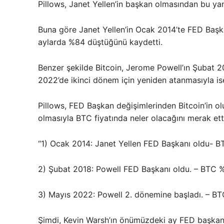
Pillows, Janet Yellen’in başkan olmasından bu yan
Buna göre Janet Yellen’in Ocak 2014’te FED Başka
aylarda %84 düştüğünü kaydetti.
Benzer şekilde Bitcoin, Jerome Powell’ın Şubat 
2022’de ikinci dönem için yeniden atanmasıyla i
Pillows, FED Başkan değişimlerinden Bitcoin’in ol
olmasıyla BTC fiyatında neler olacağını merak etti
“1) Ocak 2014: Janet Yellen FED Başkanı oldu- B
2) Şubat 2018: Powell FED Başkanı oldu. – BTC %
3) Mayıs 2022: Powell 2. dönemine başladı. – B
Şimdi, Kevin Warsh’ın önümüzdeki ay FED başkanı