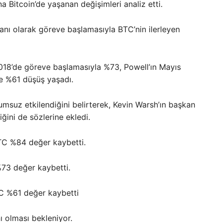
a Bitcoin’de yaşanan değişimleri analiz etti.
nı olarak göreve başlamasıyla BTC’nin ilerleyen
2018’de göreve başlamasıyla %73, Powell’ın Mayıs
se %61 düşüş yaşadı.
umsuz etkilendiğini belirterek, Kevin Warsh’ın başkan
ğini de sözlerine ekledi.
TC %84 değer kaybetti.
73 değer kaybetti.
TC %61 değer kaybetti
 olması bekleniyor.