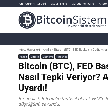
Yeni Yatırımcı Rehberi
Faydalı Bilgiler
Öğretici Rehberler
Kripto
Haberler
Bitcoin
Altcoin
Analizler
Kripto Haberleri
Analiz
Bitcoin (BTC), FED Başkanlık Değişimleri
Analiz
Bitcoin
Ekonomi
Haberler
Bitcoin (BTC), FED Ba
Nasıl Tepki Veriyor? A
Uyardı!
Bir analist, Bitcoin'in tarihsel olarak FED'te
düştüğünü savundu.