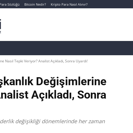
 Para Sözlüğü
Bitcoin Nedir?
Kripto Para Nasıl Alınır?
Canlı Kripto Para Verileri
📊 Temel Analiz
Yeni Yatı
ne Nasıl Tepki Veriyor? Analist Açıkladı, Sonra Uyardı!
şkanlık Değişimlerine
nalist Açıkladı, Sonra
 liderlik değişikliği dönemlerinde her zaman