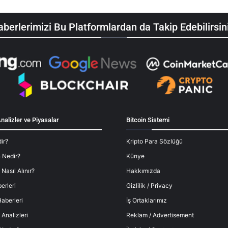
berlerimizi Bu Platformlardan da Takip Edebilirsin
nalizler ve Piyasalar
Bitcoin Sistemi
ir?
Kripto Para Sözlüğü
 Nedir?
Künye
 Nasıl Alınır?
Hakkımızda
erleri
Gizlilik / Privacy
aberleri
İş Ortaklarımız
 Analizleri
Reklam / Advertisement