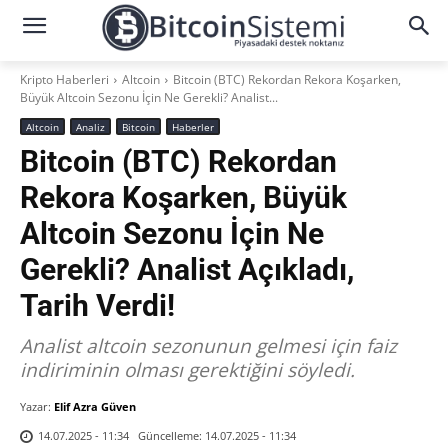
Kripto Haberleri
Altcoin
Bitcoin (BTC) Rekordan Rekora Koşarken,
Büyük Altcoin Sezonu İçin Ne Gerekli? Analist...
Altcoin
Analiz
Bitcoin
Haberler
Bitcoin (BTC) Rekordan
Rekora Koşarken, Büyük
Altcoin Sezonu İçin Ne
Gerekli? Analist Açıkladı,
Tarih Verdi!
Analist altcoin sezonunun gelmesi için faiz
indiriminin olması gerektiğini söyledi.
Yazar:
Elif Azra Güven
Güncelleme:
14.07.2025 - 11:34
14.07.2025 - 11:34