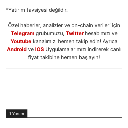
*Yatırım tavsiyesi değildir.
Özel haberler, analizler ve on-chain verileri için
Telegram
grubumuzu,
Twitter
hesabımızı ve
Youtube
kanalımızı hemen takip edin! Ayrıca
Android
ve
IOS
Uygulamalarımızı indirerek canlı
fiyat takibine hemen başlayın!
1 Yorum