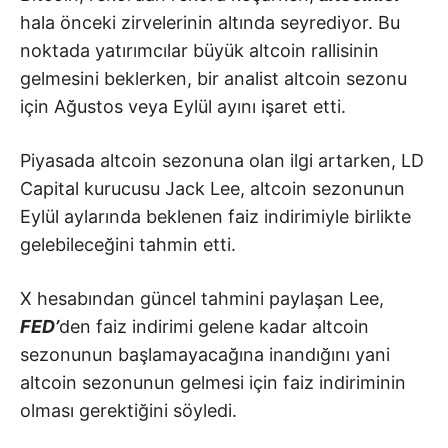
hala önceki zirvelerinin altında seyrediyor. Bu
noktada yatırımcılar büyük altcoin rallisinin
gelmesini beklerken, bir analist altcoin sezonu
için Ağustos veya Eylül ayını işaret etti.
Piyasada altcoin sezonuna olan ilgi artarken, LD
Capital kurucusu Jack Lee, altcoin sezonunun
Eylül aylarında beklenen faiz indirimiyle birlikte
gelebileceğini tahmin etti.
X hesabından güncel tahmini paylaşan Lee,
FED’
den faiz indirimi gelene kadar altcoin
sezonunun başlamayacağına inandığını yani
altcoin sezonunun gelmesi için faiz indiriminin
olması gerektiğini söyledi.