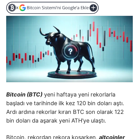
Bitcoin (BTC)
yeni haftaya yeni rekorlarla
başladı ve tarihinde ilk kez 120 bin doları aştı.
Ardı ardına rekorlar kıran BTC son olarak 122
bin doları da aşarak yeni ATH’ye ulaştı.
Bitcoin, rekordan rekora koşarken,
altcoinler