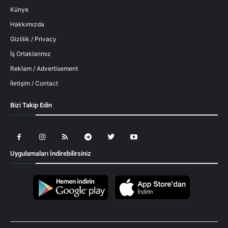
Künye
Hakkımızda
Gizlilik / Privacy
İş Ortaklarımız
Reklam / Advertisement
İletişim / Contact
Bizi Takip Edin
Uygulamaları İndirebilirsiniz