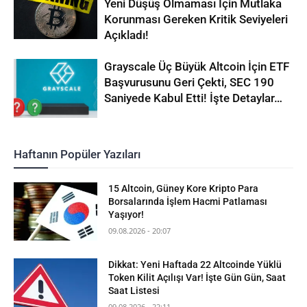
Yeni Düşüş Olmaması İçin Mutlaka
Korunması Gereken Kritik Seviyeleri
Açıkladı!
Grayscale Üç Büyük Altcoin İçin ETF
Başvurusunu Geri Çekti, SEC 190
Saniyede Kabul Etti! İşte Detaylar…
Haftanın Popüler Yazıları
15 Altcoin, Güney Kore Kripto Para
Borsalarında İşlem Hacmi Patlaması
Yaşıyor!
09.08.2026 - 20:07
Dikkat: Yeni Haftada 22 Altcoinde Yüklü
Token Kilit Açılışı Var! İşte Gün Gün, Saat
Saat Listesi
09.08.2026 - 22:11