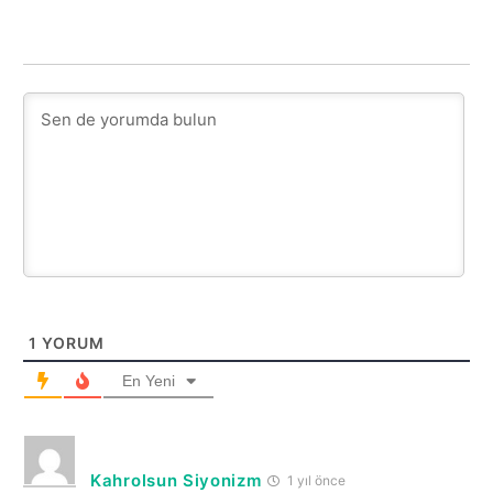
1
YORUM
En Yeni
Kahrolsun Siyonizm
1 yıl önce