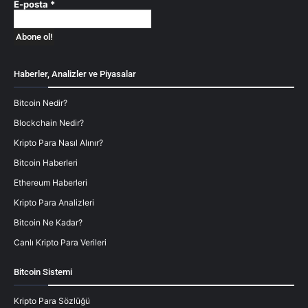
E-posta
*
Haberler, Analizler ve Piyasalar
Bitcoin Nedir?
Blockchain Nedir?
Kripto Para Nasıl Alınır?
Bitcoin Haberleri
Ethereum Haberleri
Kripto Para Analizleri
Bitcoin Ne Kadar?
Canlı Kripto Para Verileri
Bitcoin Sistemi
Kripto Para Sözlüğü