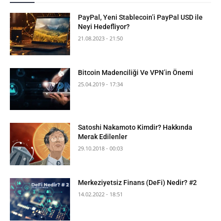
PayPal, Yeni Stablecoin’i PayPal USD ile
Neyi Hedefliyor?
21.08.2023 - 21:50
Bitcoin Madenciliği Ve VPN’in Önemi
25.04.2019 - 17:34
Satoshi Nakamoto Kimdir? Hakkında
Merak Edilenler
29.10.2018 - 00:03
Merkeziyetsiz Finans (DeFi) Nedir? #2
14.02.2022 - 18:51