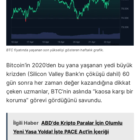
BTC fiyatında yaşanan son yükselişi gösteren haftalık grafik.
Bitcoin’in 2020’den bu yana yaşanan yedi büyük
krizden (Silicon Valley Bank’ın çöküşü dahil) 60
gün sonra her zaman değer kazandığına dikkat
çeken uzmanlar, BTC’nin aslında “kaosa karşı bir
koruma” görevi gördüğünü savundu.
İlgili Haber
ABD'de Kripto Paralar İçin Olumlu
Yeni Yasa Yolda! İşte PACE Act'in İçeriği