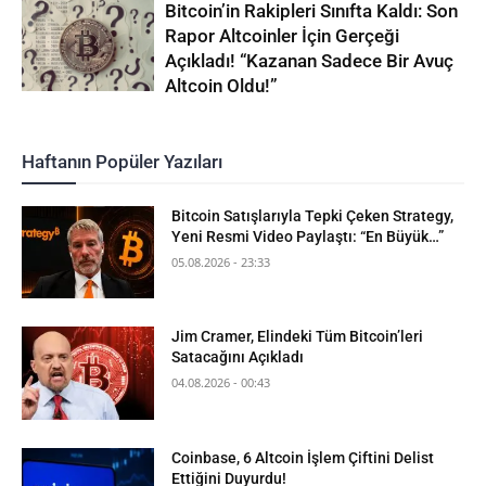
Bitcoin’in Rakipleri Sınıfta Kaldı: Son
Rapor Altcoinler İçin Gerçeği
Açıkladı! “Kazanan Sadece Bir Avuç
Altcoin Oldu!”
Haftanın Popüler Yazıları
Bitcoin Satışlarıyla Tepki Çeken Strategy,
Yeni Resmi Video Paylaştı: “En Büyük…”
05.08.2026 - 23:33
Jim Cramer, Elindeki Tüm Bitcoin’leri
Satacağını Açıkladı
04.08.2026 - 00:43
Coinbase, 6 Altcoin İşlem Çiftini Delist
Ettiğini Duyurdu!