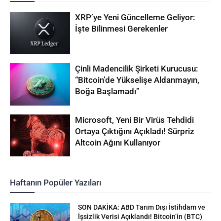
XRP’ye Yeni Güncelleme Geliyor:
İşte Bilinmesi Gerekenler
Çinli Madencilik Şirketi Kurucusu:
“Bitcoin’de Yükselişe Aldanmayın,
Boğa Başlamadı”
Microsoft, Yeni Bir Virüs Tehdidi
Ortaya Çıktığını Açıkladı! Sürpriz
Altcoin Ağını Kullanıyor
Haftanın Popüler Yazıları
SON DAKİKA: ABD Tarım Dışı İstihdam ve
İşsizlik Verisi Açıklandı! Bitcoin’in (BTC)