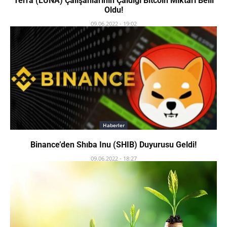
Terra (LUNA) Çalışanlarının Çaldığı Bitcoin Miktarı Belli
Oldu!
09.06.2022 - 19:02
Haberler
Binance’den Shıba Inu (SHIB) Duyurusu Geldi!
09.06.2022 - 18:27