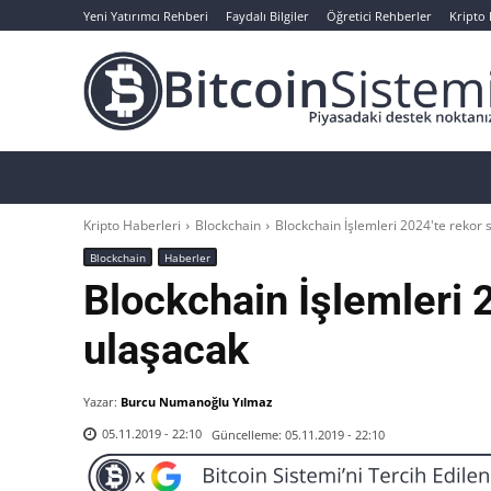
Yeni Yatırımcı Rehberi
Faydalı Bilgiler
Öğretici Rehberler
Kripto
Haberler
Bitcoin
Altcoin
Analizler
Kripto Haberleri
Blockchain
Blockchain İşlemleri 2024'te rekor 
Blockchain
Haberler
Blockchain İşlemleri 
ulaşacak
Yazar:
Burcu Numanoğlu Yılmaz
Güncelleme:
05.11.2019 - 22:10
05.11.2019 - 22:10