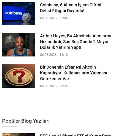
Coinbase, 6 Altcoin İşlem Çiftini
Delist Ettiğini Duyurdu!
05.08.2026 - 22:45
Arthur Hayes, Bu Altcoinde Alımlarını
Hızlandırdı, Son Beş Günde 2 Milyon
Dolarlık Yatırım Yaptı!
06.08.2026 - 11:16
Bir Dönemin Efsanesi Altcoin
Kapatılıyor: Kullanıcıların Yapması
Gerekenler Var
06.08.2026 - 20:35
Popüler Blog Yazıları
ETF Nedir? Bitcoin ETF’si Kripto Para