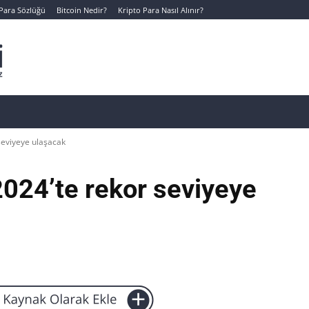
 Para Sözlüğü
Bitcoin Nedir?
Kripto Para Nasıl Alınır?
Canlı Kripto Para Verileri
📊 Temel Analiz
Yeni Yatı
seviyeye ulaşacak
2024’te rekor seviyeye