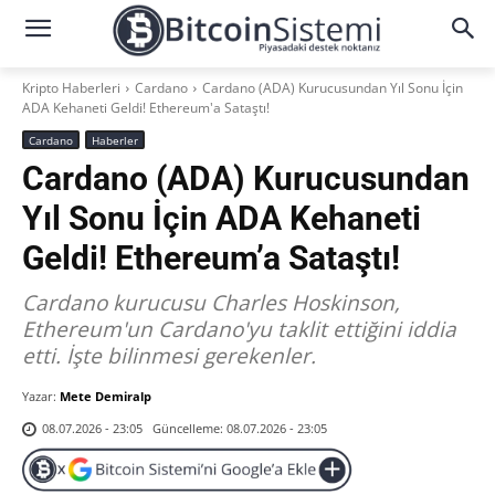
Kripto Haberleri
Cardano
Cardano (ADA) Kurucusundan Yıl Sonu İçin
ADA Kehaneti Geldi! Ethereum'a Sataştı!
Cardano
Haberler
Cardano (ADA) Kurucusundan
Yıl Sonu İçin ADA Kehaneti
Geldi! Ethereum’a Sataştı!
Cardano kurucusu Charles Hoskinson,
Ethereum'un Cardano'yu taklit ettiğini iddia
etti. İşte bilinmesi gerekenler.
Yazar:
Mete Demiralp
Güncelleme:
08.07.2026 - 23:05
08.07.2026 - 23:05