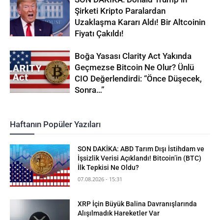
Şirketi Kripto Paralardan
Uzaklaşma Kararı Aldı! Bir Altcoinin
Fiyatı Çakıldı!
Boğa Yasası Clarity Act Yakında
Geçmezse Bitcoin Ne Olur? Ünlü
CIO Değerlendirdi: “Önce Düşecek,
Sonra…”
Haftanın Popüler Yazıları
SON DAKİKA: ABD Tarım Dışı İstihdam ve
İşsizlik Verisi Açıklandı! Bitcoin’in (BTC)
İlk Tepkisi Ne Oldu?
07.08.2026 - 15:31
XRP İçin Büyük Balina Davranışlarında
Alışılmadık Hareketler Var