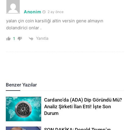
Anonim
2 ay önce
yalan çin coin karsiliği altin versin gene almayın
dolandirici onlar .
Yanıtla
1
Benzer Yazılar
Cardano’da (ADA) Dip Göründü Mü?
Analiz Şirketi İlan Etti! İşte Son
Durum
SON DAKİKA: Donald Trump’ın