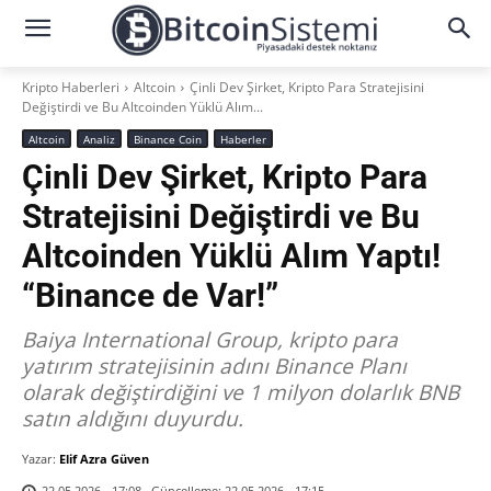
Kripto Haberleri
Altcoin
Çinli Dev Şirket, Kripto Para Stratejisini
Değiştirdi ve Bu Altcoinden Yüklü Alım...
Altcoin
Analiz
Binance Coin
Haberler
Çinli Dev Şirket, Kripto Para
Stratejisini Değiştirdi ve Bu
Altcoinden Yüklü Alım Yaptı!
“Binance de Var!”
Baiya International Group, kripto para
yatırım stratejisinin adını Binance Planı
olarak değiştirdiğini ve 1 milyon dolarlık BNB
satın aldığını duyurdu.
Yazar:
Elif Azra Güven
Güncelleme:
22.05.2026 - 17:15
22.05.2026 - 17:08