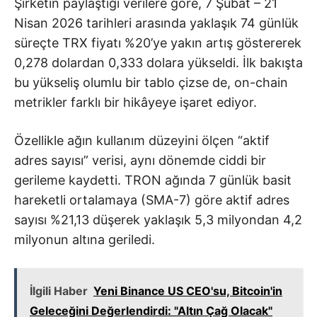
Şirketin paylaştığı verilere göre, 7 Şubat – 21
Nisan 2026 tarihleri arasında yaklaşık 74 günlük
süreçte TRX fiyatı %20’ye yakın artış göstererek
0,278 dolardan 0,333 dolara yükseldi. İlk bakışta
bu yükseliş olumlu bir tablo çizse de, on-chain
metrikler farklı bir hikâyeye işaret ediyor.
Özellikle ağın kullanım düzeyini ölçen “aktif
adres sayısı” verisi, aynı dönemde ciddi bir
gerileme kaydetti. TRON ağında 7 günlük basit
hareketli ortalamaya (SMA-7) göre aktif adres
sayısı %21,13 düşerek yaklaşık 5,3 milyondan 4,2
milyonun altına geriledi.
İlgili Haber
Yeni Binance US CEO'su, Bitcoin'in
Geleceğini Değerlendirdi: "Altın Çağ Olacak"