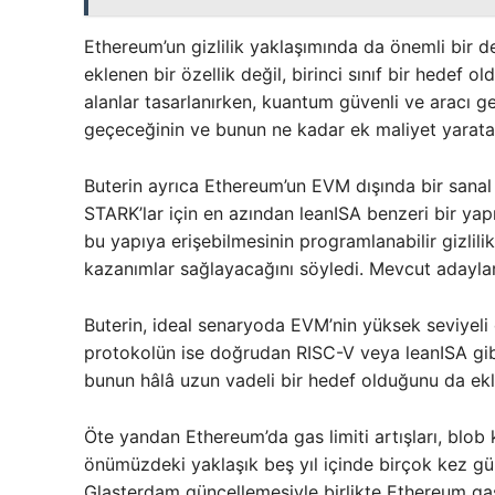
Ethereum’un gizlilik yaklaşımında da önemli bir de
eklenen bir özellik değil, birinci sınıf bir hedef 
alanlar tasarlanırken, kuantum güvenli ve aracı ge
geçeceğinin ve bunun ne kadar ek maliyet yarataca
Buterin ayrıca Ethereum’un EVM dışında bir sanal 
STARK’lar için en azından leanISA benzeri bir yapı
bu yapıya erişebilmesinin programlanabilir gizlili
kazanımlar sağlayacağını söyledi. Mevcut adaylar
Buterin, ideal senaryoda EVM’nin yüksek seviyeli d
protokolün ise doğrudan RISC-V veya leanISA gibi 
bunun hâlâ uzun vadeli bir hedef olduğunu da ekl
Öte yandan Ethereum’da gas limiti artışları, blob k
önümüzdeki yaklaşık beş yıl içinde birçok kez gü
Glasterdam güncellemesiyle birlikte Ethereum gas 