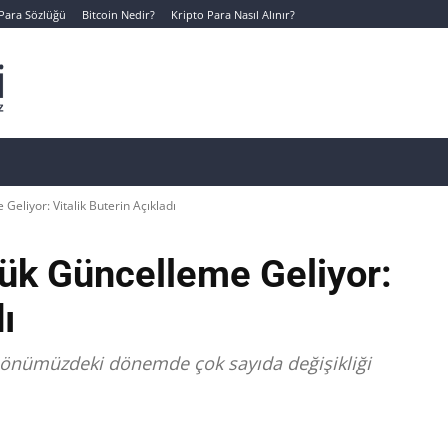
 Para Sözlüğü
Bitcoin Nedir?
Kripto Para Nasıl Alınır?
Canlı Kripto Para Verileri
📊 Temel Analiz
Yeni Yatı
eliyor: Vitalik Buterin Açıkladı
ük Güncelleme Geliyor:
ı
n önümüzdeki dönemde çok sayıda değişikliği