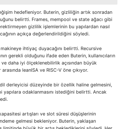
ğişim hedefleniyor. Buterin, gizliliğin artık sonradan
olduğunu belirtti. Frames, mempool ve state ağacı gibi
rektirmeyen gizlilik işlemlerinin bu yapılardan nasıl
ğının açıkça değerlendirildiğini söyledi.
makineye ihtiyaç duyacağını belirtti. Recursive
nın gerekli olduğunu ifade eden Buterin, kullanıcıların
k ve daha iyi ölçeklenebilirlik açısından büyük
 arasında leanISA ve RISC-V öne çıkıyor.
il derleyicisi düzeyinde bir özellik haline gelmesini,
yapılara odaklanmasını istediğini belirtti. Ancak
edi.
apasitesi artışları ve slot süresi düşüşlerinin
ndeme gelmesi bekleniyor. Buterin, yaklaşan
limitinde büyük bir artış beklediklerini söyledi. Her