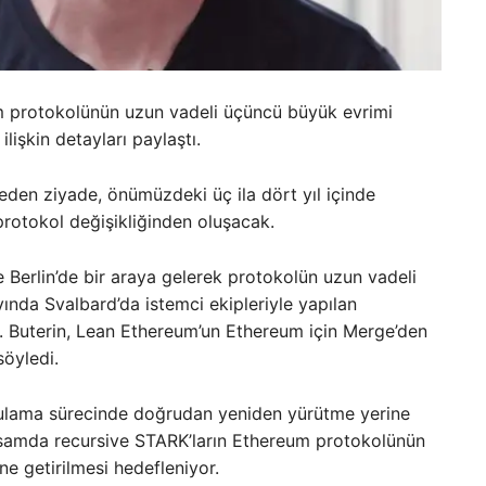
um protokolünün uzun vadeli üçüncü büyük evrimi
lişkin detayları paylaştı.
meden ziyade, önümüzdeki üç ila dört yıl içinde
protokol değişikliğinden oluşacak.
e Berlin’de bir araya gelerek protokolün uzun vadeli
ında Svalbard’da istemci ekipleriyle yapılan
i. Buterin, Lean Ethereum’un Ethereum için Merge’den
öyledi.
oğrulama sürecinde doğrudan yeniden yürütme yerine
apsamda recursive STARK’ların Ethereum protokolünün
ne getirilmesi hedefleniyor.