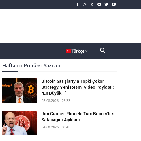
rımcı
Dahası
Türkçe
Haftanın Popüler Yazıları
Bitcoin Satışlarıyla Tepki Çeken
Strategy, Yeni Resmi Video Paylaştı:
“En Büyük…”
05.08.2026 - 23:33
Jim Cramer, Elindeki Tüm Bitcoin’leri
Satacağını Açıkladı
04.08.2026 - 00:43