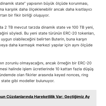
 “dinamik state” yapısının büyük ölçüde korunması,
na karşılık daha ölçeklenebilir ancak daha kısıtlayıcı
an bir fikir birliği oluşuyor.
ında 2 TB mevcut tarzda dinamik state ve 100 TB yeni,
ceğini söyledi. Bu yeni state türünün ERC-20 tokenları,
 uygun olabileceğini belirten Buterin, buna karşın
 veya daha karmaşık merkezi yapılar için aynı ölçüde
nın zorunlu olmayacağını, ancak örneğin bir ERC-20
esi halinde işlem ücretlerinde 10 kattan fazla düşüş
 gündemde olan fikirler arasında keyed nonces, ring
ci state gibi modeller bulunuyor.
nun Cüzdanlarında Hareketlilik Var: Geçtiğimiz Ay