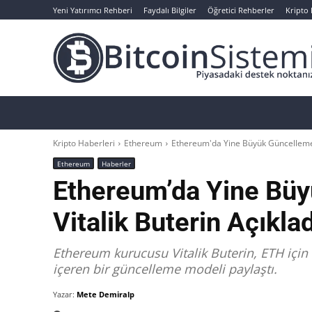
Yeni Yatırımcı Rehberi
Faydalı Bilgiler
Öğretici Rehberler
Kripto
Haberler
Bitcoin
Altcoin
Analizler
Kripto Haberleri
Ethereum
Ethereum'da Yine Büyük Güncelleme G
Ethereum
Haberler
Ethereum’da Yine Büy
Vitalik Buterin Açıklad
Ethereum kurucusu Vitalik Buterin, ETH içi
içeren bir güncelleme modeli paylaştı.
Yazar:
Mete Demiralp