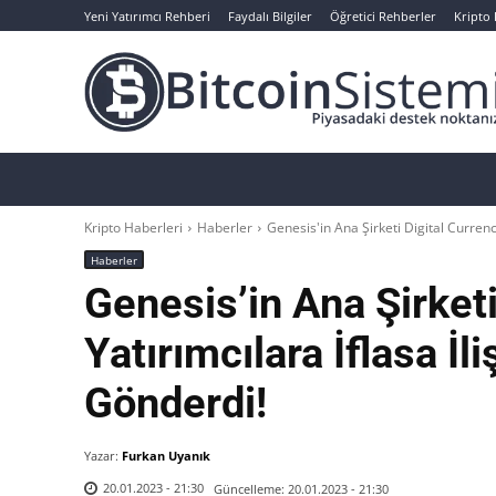
Yeni Yatırımcı Rehberi
Faydalı Bilgiler
Öğretici Rehberler
Kripto
Haberler
Bitcoin
Altcoin
Analizler
Kripto Haberleri
Haberler
Genesis'in Ana Şirketi Digital Currenc
Haberler
Genesis’in Ana Şirketi
Yatırımcılara İflasa İl
Gönderdi!
Yazar:
Furkan Uyanık
Güncelleme:
20.01.2023 - 21:30
20.01.2023 - 21:30