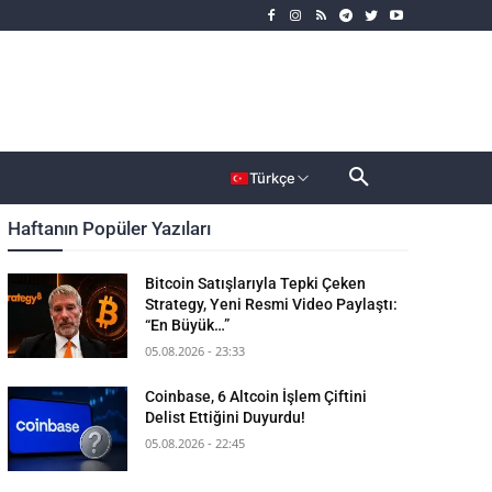
rımcı
Dahası
Türkçe
Haftanın Popüler Yazıları
Bitcoin Satışlarıyla Tepki Çeken
Strategy, Yeni Resmi Video Paylaştı:
“En Büyük…”
05.08.2026 - 23:33
Coinbase, 6 Altcoin İşlem Çiftini
Delist Ettiğini Duyurdu!
05.08.2026 - 22:45