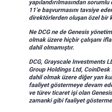
yapılandırılmasından sorumlu o
11’e başvurmasını tavsiye ede
direktörlerden oluşan özel bir 
Ne DCG ne de Genesis yönetim 
olmak üzere hiçbir çalışanı if
dahil olmamıştır.
DCG, Grayscale Investments LL
Group Holdings Ltd, CoinDesk 
dahil olmak üzere diğer yan kur
faaliyet göstermeye devam edec
ve türev ticaret işi olan Genesi
zamanki gibi faaliyet gösterm