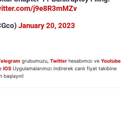
witter.com/j9e8R3mMZv
DCGco)
January 20, 2023
Telegram
grubumuzu,
Twitter
hesabımızı ve
Youtube
e
IOS
Uygulamalarımızı indirerek canlı fiyat takibine
 başlayın!