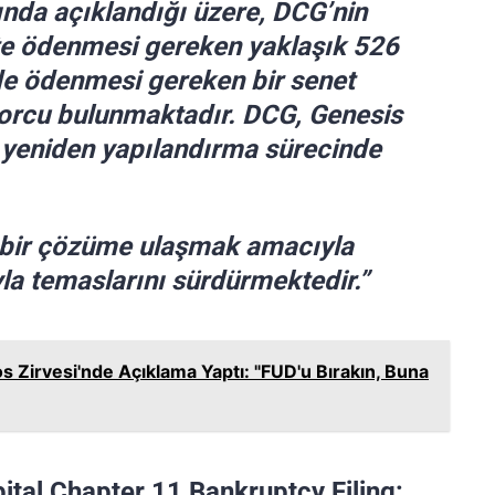
nda açıklandığı üzere, DCG’nin
te ödenmesi gereken yaklaşık 526
de ödenmesi gereken bir senet
orcu bulunmaktadır. DCG, Genesis
i yeniden yapılandırma sürecinde
e bir çözüme ulaşmak amacıyla
yla temaslarını sürdürmektedir.”
s Zirvesi'nde Açıklama Yaptı: "FUD'u Bırakın, Buna
tal Chapter 11 Bankruptcy Filing: