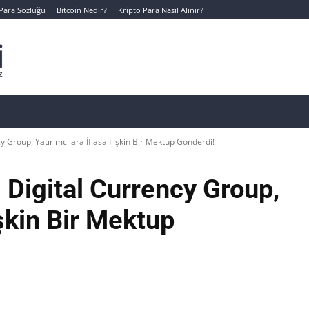
 Para Sözlüğü
Bitcoin Nedir?
Kripto Para Nasıl Alınır?
Canlı Kripto Para Verileri
📊 Temel Analiz
Yeni Yatı
y Group, Yatırımcılara İflasa İlişkin Bir Mektup Gönderdi!
 Digital Currency Group,
işkin Bir Mektup