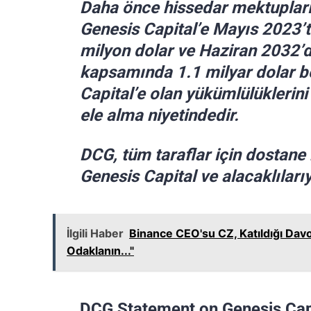
Daha önce hissedar mektupları
Genesis Capital’e Mayıs 2023’
milyon dolar ve Haziran 2032’
kapsamında 1.1 milyar dolar b
Capital’e olan yükümlülüklerin
ele alma niyetindedir.
DCG, tüm taraflar için dostan
Genesis Capital ve alacaklıları
İlgili Haber
Binance CEO'su CZ, Katıldığı Davo
Odaklanın..."
DCG Statement on Genesis Capi