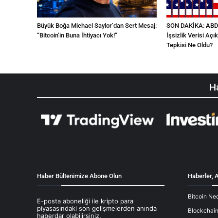
Büyük Boğa Michael Saylor’dan Sert Mesaj:
SON DAKİKA: ABD T
“Bitcoin’in Buna İhtiyacı Yok!”
İşsizlik Verisi Açık
Tepkisi Ne Oldu?
Ha
Haber Bültenimize Abone Olun
Haberler, A
Bitcoin Ned
E-posta aboneliği ile kripto para
piyasasındaki son gelişmelerden anında
Blockchain
haberdar olabilirsiniz.