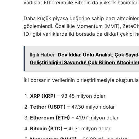
varlıklar Ethereum ile Bitcoin da yüksek hacimlerl
Daha küçük piyasa değerine sahip bazı altcoinler
gözlemlendi. Özellikle Momentum (MMT), ZetaCh
(D) gibi varlıklarda iki borsada da dikkat çekici h
İlgili Haber
Dev İddia: Ünlü Analist, Çok Sayı
Geliştirildiğini Savundu! Çok Bilinen Altcoinler
İki borsanın verilerinin birleştirilmesiyle oluşturul
XRP (XRP)
– 93.45 milyon dolar
Tether (USDT)
– 47.30 milyon dolar
Ethereum (ETH)
– 41.97 milyon dolar
Bitcoin (BTC)
– 41.31 milyon dolar