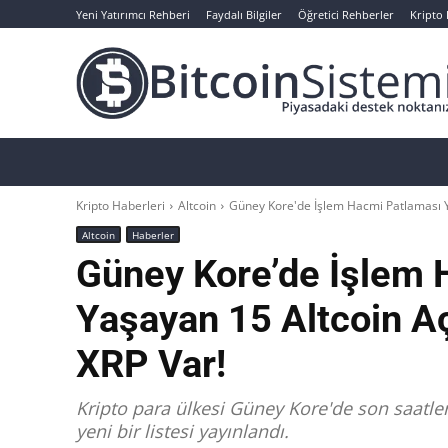
Yeni Yatırımcı Rehberi
Faydalı Bilgiler
Öğretici Rehberler
Kripto
Haberler
Bitcoin
Altcoin
Analizler
Kripto Haberleri
Altcoin
Güney Kore'de İşlem Hacmi Patlaması Ya
Altcoin
Haberler
Güney Kore’de İşlem 
Yaşayan 15 Altcoin Aç
XRP Var!
Kripto para ülkesi Güney Kore'de son saatle
yeni bir listesi yayınlandı.