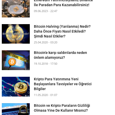
İle Paradan Para Kazanabilirsiniz!
09.06.2023 - 22:47
Bitcoin Halving (Yarılanma) Nedir?
Daha Önce Fiyatı Nasıl Etkiledi?
Şimdi Nasıl Etkiler?
25.04.2020 - 03:20
Bitcoin’e karşı saldırılarda neden
önlem alamıyoruz?
19.10.2018 - 17:50
Kripto Para Yatırımına Yeni
Başlayanlara Tavsiyeler ve Öğretici
Bilgiler
11.05.2020 - 01:07
Bitcoin ve Kripto Paraların Gizliliği
Olmasa Yine De Kullanır Mısınız?