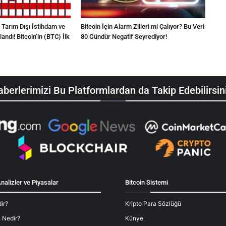
arım Dışı İstihdam ve
Bitcoin İçin Alarm Zilleri mi Çalıyor? Bu Veri
landı! Bitcoin’in (BTC) İlk
80 Gündür Negatif Seyrediyor!
berlerimizi Bu Platformlardan da Takip Edebilirsin
nalizler ve Piyasalar
Bitcoin Sistemi
ir?
Kripto Para Sözlüğü
 Nedir?
Künye