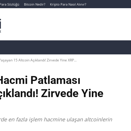
 Para Sözlüğü
Bitcoin Nedir?
Kripto Para Nasıl Alınır?
Canlı Kripto Para Verileri
📊 Temel Analiz
Yeni Yatı
şayan 15 Altcoin Açıklandı! Zirvede Yine XRP...
Hacmi Patlaması
ıklandı! Zirvede Yine
rde en fazla işlem hacmine ulaşan altcoinlerin