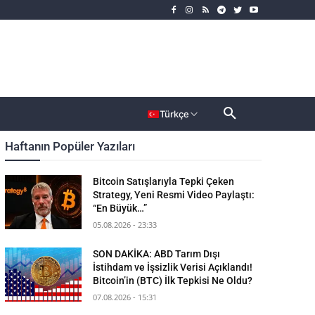
rımcı
Dahası
Türkçe
Haftanın Popüler Yazıları
Bitcoin Satışlarıyla Tepki Çeken
Strategy, Yeni Resmi Video Paylaştı:
“En Büyük…”
05.08.2026 - 23:33
SON DAKİKA: ABD Tarım Dışı
İstihdam ve İşsizlik Verisi Açıklandı!
Bitcoin’in (BTC) İlk Tepkisi Ne Oldu?
07.08.2026 - 15:31