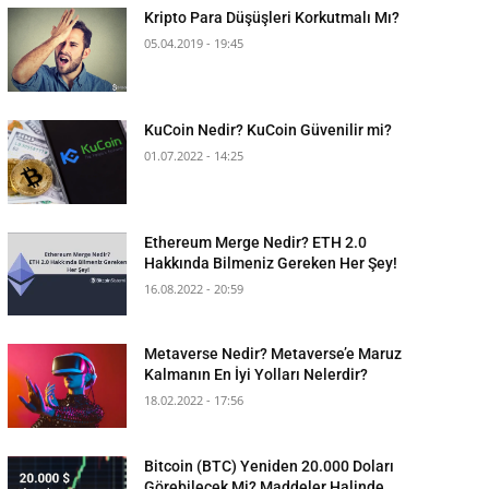
Kripto Para Düşüşleri Korkutmalı Mı?
05.04.2019 - 19:45
KuCoin Nedir? KuCoin Güvenilir mi?
01.07.2022 - 14:25
Ethereum Merge Nedir? ETH 2.0
Hakkında Bilmeniz Gereken Her Şey!
16.08.2022 - 20:59
Metaverse Nedir? Metaverse’e Maruz
Kalmanın En İyi Yolları Nelerdir?
18.02.2022 - 17:56
Bitcoin (BTC) Yeniden 20.000 Doları
Görebilecek Mi? Maddeler Halinde