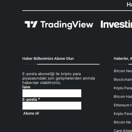
Ha
Haber Bültenimize Abone Olun
Haberler, A
Bitcoin Ned
E-posta aboneliği ile kripto para
piyasasındaki son gelişmelerden anında
Blockchain
haberdar olabilirsiniz.
İsim
Kripto Para
Bitcoin Hab
E-posta
*
Ethereum H
Kripto Para
Bitcoin Ne
Canlı Kript