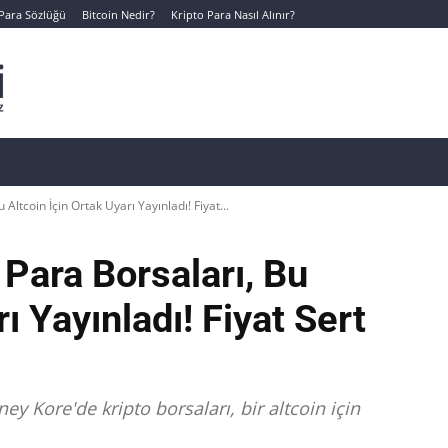
 Para Sözlüğü
Bitcoin Nedir?
Kripto Para Nasıl Alınır?
Canlı Kripto Para Verileri
📊 Temel Analiz
Yeni Yatı
Altcoin İçin Ortak Uyarı Yayınladı! Fiyat...
 Para Borsaları, Bu
ı Yayınladı! Fiyat Sert
y Kore'de kripto borsaları, bir altcoin için