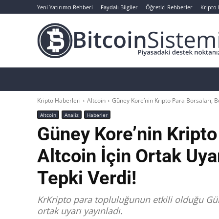
Yeni Yatırımcı Rehberi
Faydalı Bilgiler
Öğretici Rehberler
Kripto
Haberler
Bitcoin
Altcoin
Analizler
Kripto Haberleri
Altcoin
Güney Kore’nin Kripto Para Borsaları, Bu 
Altcoin
Analiz
Haberler
Güney Kore’nin Kripto
Altcoin İçin Ortak Uyar
Tepki Verdi!
KrKripto para topluluğunun etkili olduğu Güne
ortak uyarı yayınladı.