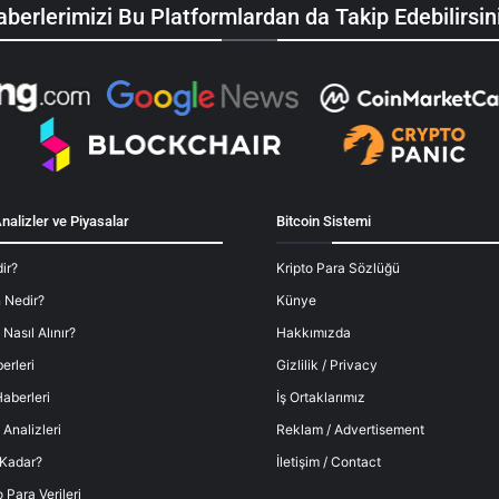
berlerimizi Bu Platformlardan da Takip Edebilirsin
nalizler ve Piyasalar
Bitcoin Sistemi
ir?
Kripto Para Sözlüğü
 Nedir?
Künye
 Nasıl Alınır?
Hakkımızda
erleri
Gizlilik / Privacy
aberleri
İş Ortaklarımız
 Analizleri
Reklam / Advertisement
 Kadar?
İletişim / Contact
o Para Verileri