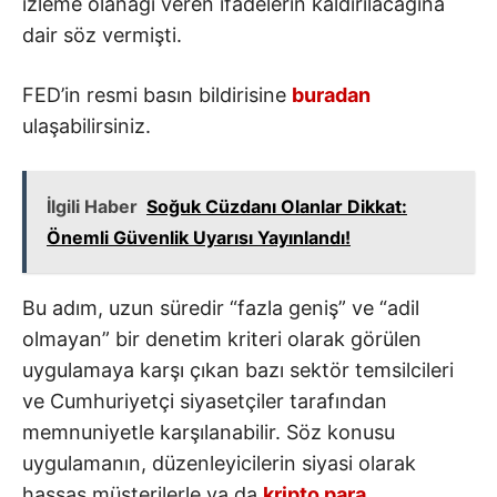
izleme olanağı veren ifadelerin kaldırılacağına
dair söz vermişti.
FED’in resmi basın bildirisine
buradan
ulaşabilirsiniz.
İlgili Haber
Soğuk Cüzdanı Olanlar Dikkat:
Önemli Güvenlik Uyarısı Yayınlandı!
Bu adım, uzun süredir “fazla geniş” ve “adil
olmayan” bir denetim kriteri olarak görülen
uygulamaya karşı çıkan bazı sektör temsilcileri
ve Cumhuriyetçi siyasetçiler tarafından
memnuniyetle karşılanabilir. Söz konusu
uygulamanın, düzenleyicilerin siyasi olarak
hassas müşterilerle ya da
kripto para