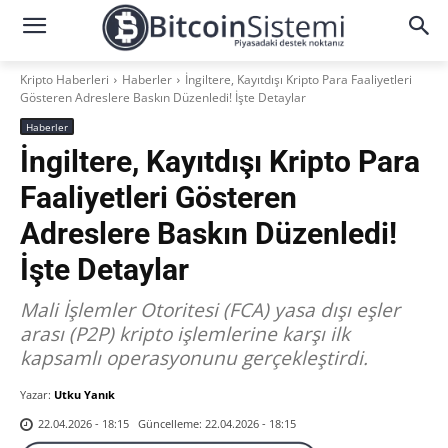
Kripto Haberleri
Haberler
İngiltere, Kayıtdışı Kripto Para Faaliyetleri
Gösteren Adreslere Baskın Düzenledi! İşte Detaylar
Haberler
İngiltere, Kayıtdışı Kripto Para
Faaliyetleri Gösteren
Adreslere Baskın Düzenledi!
İşte Detaylar
Mali İşlemler Otoritesi (FCA) yasa dışı eşler
arası (P2P) kripto işlemlerine karşı ilk
kapsamlı operasyonunu gerçekleştirdi.
Yazar:
Utku Yanık
Güncelleme:
22.04.2026 - 18:15
22.04.2026 - 18:15