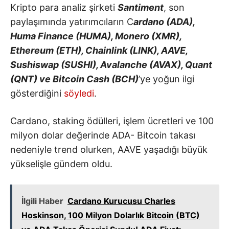
Kripto para analiz şirketi
Santiment
, son
paylaşımında yatırımcıların C
ardano (ADA),
Huma Finance (HUMA), Monero (XMR),
Ethereum (ETH), Chainlink (LINK), AAVE,
Sushiswap (SUSHI), Avalanche (AVAX), Quant
(QNT) ve Bitcoin Cash (BCH)
’ye yoğun ilgi
gösterdiğini
söyledi
.
Cardano, staking ödülleri, işlem ücretleri ve 100
milyon dolar değerinde ADA- Bitcoin takası
nedeniyle trend olurken, AAVE yaşadığı büyük
yükselişle gündem oldu.
İlgili Haber
Cardano Kurucusu Charles
Hoskinson, 100 Milyon Dolarlık Bitcoin (BTC)