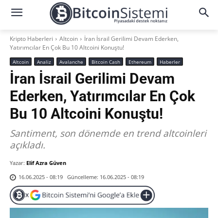
Kripto Haberleri
Altcoin
İran İsrail Gerilimi Devam Ederken,
Yatırımcılar En Çok Bu 10 Altcoini Konuştu!
Altcoin
Analiz
Avalanche
Bitcoin Cash
Ethereum
Haberler
İran İsrail Gerilimi Devam
Ederken, Yatırımcılar En Çok
Bu 10 Altcoini Konuştu!
Santiment, son dönemde en trend altcoinleri
açıkladı.
Yazar:
Elif Azra Güven
Güncelleme:
16.06.2025 - 08:19
16.06.2025 - 08:19