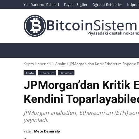
Yeni Yatırımcı Rehberi
Faydalı Bilgiler
Öğretici Rehberler
Kripto
Haberler
Bitcoin
Altcoin
Analizler
Kripto Haberleri
Analiz
JPMorgan'dan Kritik Ethereum Raporu: E
Analiz
Ethereum
Haberler
JPMorgan’dan Kritik 
Kendini Toparlayabile
JPMorgan analistleri, Ethereum'un (ETH) son d
yayınladı.
Yazar:
Mete Demiralp