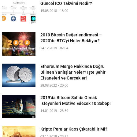
Güncel ICO Takvimi Nedir?
15.03.2018 - 13:00
2019 Bitcoin Değerlendirmesi –
2020’de BTC’yi Neler Bekliyor?
24.12.2019 - 02:04
Ethereum Merge Hakkında Doğru
Bilinen Yanlışlar Neler? İşte Şehir
Efsaneleri ve Gerçekler!
28.08.2022 - 20:00
2019’da Bitcoin Sahibi Olmak
İsteyenleri Motive Edecek 10 Sebep!
14.01.2019 - 23:59
Kripto Paralar Kaos Çıkarabilir Mi?
03.11.2018 - 23:25