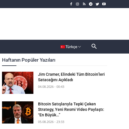
rımcı
Dahası
Türkçe
Haftanın Popüler Yazıları
Jim Cramer, Elindeki Tüm Bitcoin’leri
Satacağını Açıkladı
04.08.2026 - 00:43
Bitcoin Satışlarıyla Tepki Çeken
Strategy, Yeni Resmi Video Paylaştı:
“En Büyük…”
05.08.2026 - 23:33