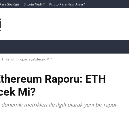
 Para Sözlüğü
Bitcoin Nedir?
Kripto Para Nasıl Alınır?
Canlı Kripto Para Verileri
📊 Temel Analiz
Yeni Yatı
TH Kendini Toparlayabilecek Mi?
Ethereum Raporu: ETH
cek Mi?
önemki metrikleri ile ilgili olarak yeni bir rapor