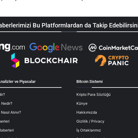
berlerimizi Bu Platformlardan da Takip Edebilirsin
nalizler ve Piyasalar
Bitcoin Sistemi
ir?
Kripto Para Sözlüğü
 Nedir?
Künye
 Nasıl Alınır?
Hakkımızda
erleri
Gizlilik / Privacy
aberleri
İş Ortaklarımız