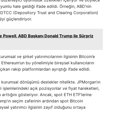
düzenleyici uyumluluk özellikleri içeriyor ve böylece
yumlu hale geldiği ifade edildi. Örneğin, ABD’nin
n DTCC (Depository Trust and Clearing Corporation)
iyi güçlendiriyor.
Powell, ABD Başkanı Donald Trump ile Sürpriz
rumsal ve şirket yatırımcılarının ilgisinin Bitcoin’e
ti. Ethereum’un bu yönelimiyle bireysel kullanıcıların
ıkan rakip platformlardan ayrıştığı ifade edildi.
 kurumsal dönüşümü destekler nitelikte. JPMorgan’ın
şlemlerindeki açık pozisyonlar ve fiyat hareketleri,
 arttığını gösteriyor. Ancak, spot ETH ETF’lerine
Trump’ın seçim zaferinin ardından spot Bitcoin
eysel yatırımcı ilgisinin zayıf olduğunu ortaya