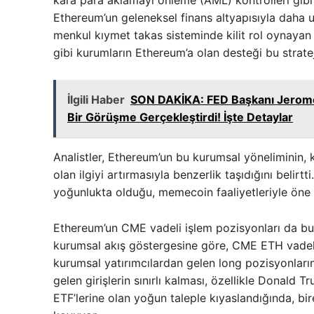
kara para aklamayı önleme (AML) kontrolleri gibi 
Ethereum’un geleneksel finans altyapısıyla daha u
menkul kıymet takas sisteminde kilit rol oynaya
gibi kurumların Ethereum’a olan desteği bu stratej
İlgili Haber
SON DAKİKA: FED Başkanı Jerome 
Bir Görüşme Gerçekleştirdi! İşte Detaylar
Analistler, Ethereum’un bu kurumsal yöneliminin, ku
olan ilgiyi artırmasıyla benzerlik taşıdığını belirt
yoğunlukta olduğu, memecoin faaliyetleriyle öne ç
Ethereum’un CME vadeli işlem pozisyonları da bu
kurumsal akış göstergesine göre, CME ETH vadeli i
kurumsal yatırımcılardan gelen long pozisyonların
gelen girişlerin sınırlı kalması, özellikle Donald 
ETF’lerine olan yoğun taleple kıyaslandığında, bir