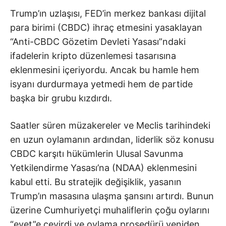
Trump’ın uzlaşısı, FED’in merkez bankası dijital
para birimi (CBDC) ihraç etmesini yasaklayan
“Anti-CBDC Gözetim Devleti Yasası”ndaki
ifadelerin kripto düzenlemesi tasarısına
eklenmesini içeriyordu. Ancak bu hamle hem
isyanı durdurmaya yetmedi hem de partide
başka bir grubu kızdırdı.
Saatler süren müzakereler ve Meclis tarihindeki
en uzun oylamanın ardından, liderlik söz konusu
CBDC karşıtı hükümlerin Ulusal Savunma
Yetkilendirme Yasası’na (NDAA) eklenmesini
kabul etti. Bu stratejik değişiklik, yasanın
Trump’ın masasına ulaşma şansını artırdı. Bunun
üzerine Cumhuriyetçi muhaliflerin çoğu oylarını
“evet”e çevirdi ve oylama prosedürü yeniden