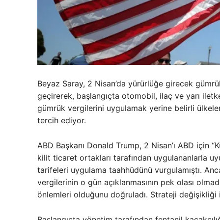
Beyaz Saray, 2 Nisan’da yürürlüğe girecek gümrük
geçirerek, başlangıçta otomobil, ilaç ve yarı iletk
gümrük vergilerini uygulamak yerine belirli ülkele
tercih ediyor.
ABD Başkanı Donald Trump, 2 Nisan’ı ABD için “Ku
kilit ticaret ortakları tarafından uygulananlarla u
tarifeleri uygulama taahhüdünü vurgulamıştı. Anca
vergilerinin o gün açıklanmasının pek olası olmadığ
önlemleri olduğunu doğruladı. Strateji değişikliği 
Başlangıçta yönetim tarafından fentanil kaçakçılı