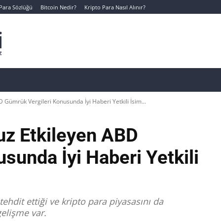
 Para Sözlüğü
Bitcoin Nedir?
Kripto Para Nasıl Alınır?
Canlı Kripto Para Verileri
📊 Temel Analiz
Yeni Yatı
 Gümrük Vergileri Konusunda İyi Haberi Yetkili İsim...
uz Etkileyen ABD
sunda İyi Haberi Yetkili
dit ettiği ve kripto para piyasasını da
elişme var.