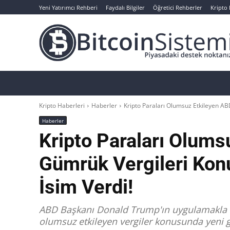
Yeni Yatırımcı Rehberi
Faydalı Bilgiler
Öğretici Rehberler
Kripto
Haberler
Bitcoin
Altcoin
Analizler
Kripto Haberleri
Haberler
Kripto Paraları Olumsuz Etkileyen ABD
Haberler
Kripto Paraları Olums
Gümrük Vergileri Konu
İsim Verdi!
ABD Başkanı Donald Trump'ın uygulamakla teh
olumsuz etkileyen vergiler konusunda yeni g