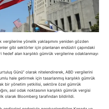
 vergilerine yönelik yaklaşımını yeniden gözden
enler gibi sektörler için planlanan endüstri çapındaki
ri hedef alan karşılıklı gümrük vergilerine odaklanmayı
rtuluş Günü” olarak nitelendirerek, ABD vergilerini
yumlu hale getirmek için tasarlanmış karşılıklı gümrük
k bir yönetim yetkilisi, sektöre özel gümrük
ını, asıl odak noktasının karşılıklı gümrük vergisi
ilk olarak Bloomberg tarafından bildirildi.
ğı endişeleri nedeniyle gerekçelendirilen Kanada ve