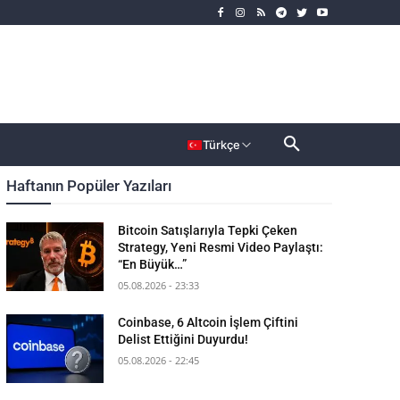
rımcı
Dahası
Türkçe
Haftanın Popüler Yazıları
Bitcoin Satışlarıyla Tepki Çeken
Strategy, Yeni Resmi Video Paylaştı:
“En Büyük…”
05.08.2026 - 23:33
Coinbase, 6 Altcoin İşlem Çiftini
Delist Ettiğini Duyurdu!
05.08.2026 - 22:45