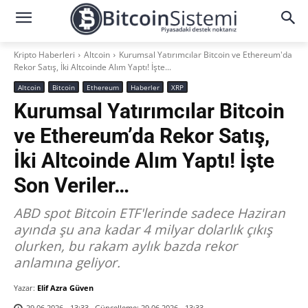
Kripto Haberleri
Altcoin
Kurumsal Yatırımcılar Bitcoin ve Ethereum'da
Rekor Satış, İki Altcoinde Alım Yaptı! İşte...
Altcoin
Bitcoin
Ethereum
Haberler
XRP
Kurumsal Yatırımcılar Bitcoin
ve Ethereum’da Rekor Satış,
İki Altcoinde Alım Yaptı! İşte
Son Veriler…
ABD spot Bitcoin ETF'lerinde sadece Haziran
ayında şu ana kadar 4 milyar dolarlık çıkış
olurken, bu rakam aylık bazda rekor
anlamına geliyor.
Yazar:
Elif Azra Güven
Güncelleme:
29.06.2026 - 13:33
29.06.2026 - 13:33