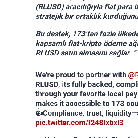
(RLUSD) aracılığıyla fiat para 
stratejik bir ortaklık kurduğun
Bu destek, 173’ten fazla ülkede
kapsamlı fiat-kripto ödeme ağı
RLUSD satın almasını sağlar. “
We're proud to partner with
@R
RLUSD, its fully backed, compl
through your favorite local p
makes it accessible to 173 cou
👍Compliance, trust, liquidity—
pic.twitter.com/I248Ixbxl3