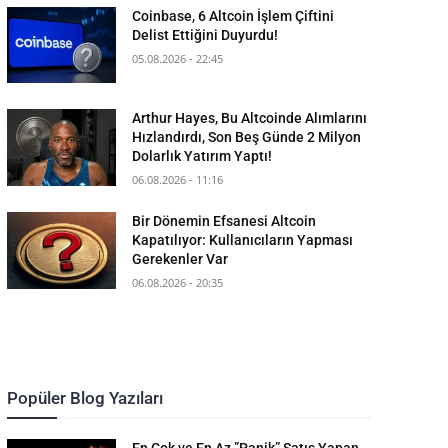
Coinbase, 6 Altcoin İşlem Çiftini
Delist Ettiğini Duyurdu!
05.08.2026 - 22:45
Arthur Hayes, Bu Altcoinde Alımlarını
Hızlandırdı, Son Beş Günde 2 Milyon
Dolarlık Yatırım Yaptı!
06.08.2026 - 11:16
Bir Dönemin Efsanesi Altcoin
Kapatılıyor: Kullanıcıların Yapması
Gerekenler Var
06.08.2026 - 20:35
Popüler Blog Yazıları
En Çok ve En Az ”Panik” Satış Yapan