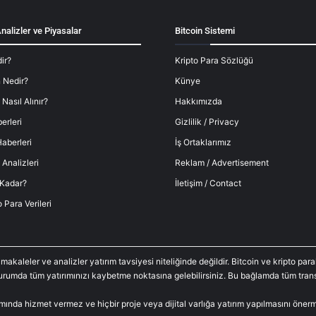
nalizler ve Piyasalar
Bitcoin Sistemi
ir?
Kripto Para Sözlüğü
 Nedir?
Künye
 Nasıl Alınır?
Hakkımızda
erleri
Gizlilik / Privacy
aberleri
İş Ortaklarımız
 Analizleri
Reklam / Advertisement
 Kadar?
İletişim / Contact
o Para Verileri
 makaleler ve analizler yatırım tavsiyesi niteliğinde değildir. Bitcoin ve kripto p
durumda tüm yatırımınızı kaybetme noktasına gelebilirsiniz. Bu bağlamda tüm trans
amında hizmet vermez ve hiçbir proje veya dijital varlığa yatırım yapılmasını öne