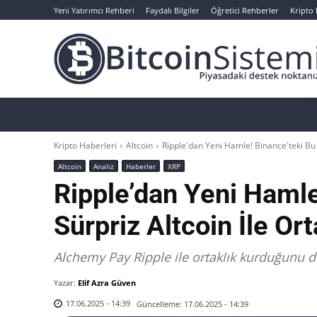
Yeni Yatırımcı Rehberi
Faydalı Bilgiler
Öğretici Rehberler
Kripto
Haberler
Bitcoin
Altcoin
Analizler
Kripto Haberleri
Altcoin
Ripple'dan Yeni Hamle! Binance'teki Bu S
Altcoin
Analiz
Haberler
XRP
Ripple’dan Yeni Hamle
Sürpriz Altcoin İle Ort
Alchemy Pay Ripple ile ortaklık kurduğunu 
Yazar:
Elif Azra Güven
Güncelleme:
17.06.2025 - 14:39
17.06.2025 - 14:39