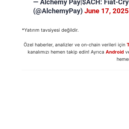
— Alchemy Pay|$ACH: Fiat-Cr
(@AlchemyPay)
June 17, 2025
*Yatırım tavsiyesi değildir.
Özel haberler, analizler ve on-chain verileri için
kanalımızı hemen takip edin! Ayrıca
Android
v
hemen