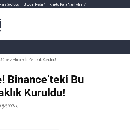
 Para Sözlüğü
Bitcoin Nedir?
Kripto Para Nasıl Alınır?
Canlı Kripto Para Verileri
📊 Temel Analiz
Yeni Yatı
ürpriz Altcoin İle Ortaklık Kuruldu!
! Binance’teki Bu
aklık Kuruldu!
duyurdu.