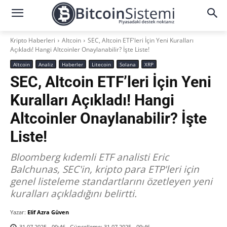
Kripto Haberleri
Altcoin
SEC, Altcoin ETF'leri İçin Yeni Kuralları
Açıkladı! Hangi Altcoinler Onaylanabilir? İşte Liste!
Altcoin
Analiz
Haberler
Litecoin
Solana
XRP
SEC, Altcoin ETF’leri İçin Yeni
Kuralları Açıkladı! Hangi
Altcoinler Onaylanabilir? İşte
Liste!
Bloomberg kıdemli ETF analisti Eric
Balchunas, SEC'in, kripto para ETP'leri için
genel listeleme standartlarını özetleyen yeni
kuralları açıkladığını belirtti.
Yazar:
Elif Azra Güven
Güncelleme:
31.07.2025 - 09:46
31.07.2025 - 09:46