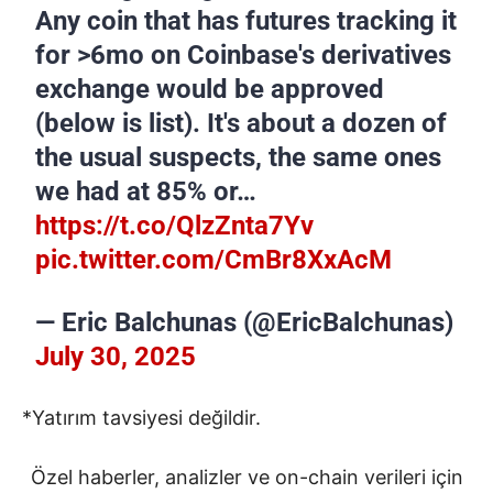
Any coin that has futures tracking it
for >6mo on Coinbase's derivatives
exchange would be approved
(below is list). It's about a dozen of
the usual suspects, the same ones
we had at 85% or…
https://t.co/QlzZnta7Yv
pic.twitter.com/CmBr8XxAcM
— Eric Balchunas (@EricBalchunas)
July 30, 2025
*Yatırım tavsiyesi değildir.
Özel haberler, analizler ve on-chain verileri için