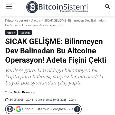
Kripto Haberleri
Altcoin
SICAK GELİŞME: Bilinmeyen Dev Balinadan
Bu Altcoine Operasyon! Adeta Fişini Çekti
Altcoin
Haberler
SICAK GELİŞME: Bilinmeyen
Dev Balinadan Bu Altcoine
Operasyon! Adeta Fişini Çekti
Verilere göre, kim olduğu bilinmeyen bir
kripto para balinası, sürpriz bir altcoindeki
büyük pozisyonundan çıkış yaptı.
Yazar:
Mete Demiralp
Güncelleme:
30.05.2025 - 20:41
30.05.2025 - 20:41