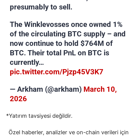
presumably to sell.
The Winklevosses once owned 1%
of the circulating BTC supply – and
now continue to hold $764M of
BTC. Their total PnL on BTC is
currently…
pic.twitter.com/Pjzp45V3K7
— Arkham (@arkham)
March 10,
2026
*Yatırım tavsiyesi değildir.
Özel haberler, analizler ve on-chain verileri için