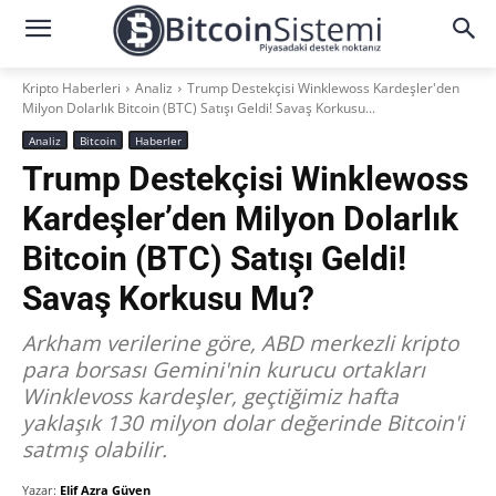
Kripto Haberleri
Analiz
Trump Destekçisi Winklewoss Kardeşler'den
Milyon Dolarlık Bitcoin (BTC) Satışı Geldi! Savaş Korkusu...
Analiz
Bitcoin
Haberler
Trump Destekçisi Winklewoss
Kardeşler’den Milyon Dolarlık
Bitcoin (BTC) Satışı Geldi!
Savaş Korkusu Mu?
Arkham verilerine göre, ABD merkezli kripto
para borsası Gemini'nin kurucu ortakları
Winklevoss kardeşler, geçtiğimiz hafta
yaklaşık 130 milyon dolar değerinde Bitcoin'i
satmış olabilir.
Yazar:
Elif Azra Güven