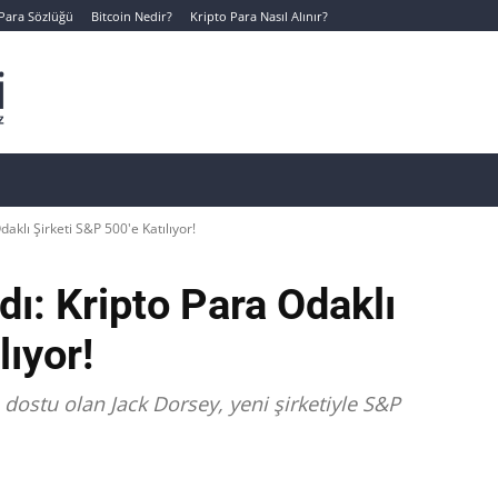
 Para Sözlüğü
Bitcoin Nedir?
Kripto Para Nasıl Alınır?
Canlı Kripto Para Verileri
📊 Temel Analiz
Yeni Yatı
aklı Şirketi S&P 500'e Katılıyor!
ı: Kripto Para Odaklı
lıyor!
dostu olan Jack Dorsey, yeni şirketiyle S&P