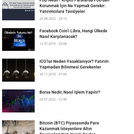
Korunmak İçin Ne Yapmak Gerekir:
Yatırımcılara Tavsiyeler
25.08.2022 - 20:15
Facebook Coin’i Libra, Hangi Ülkede
Nasıl Karşılanacak?
12.07.2019 - 02:08
ICO’lar Neden Yasaklanıyor? Yatırım
Yapmadan Bilinmesi Gerekenler
30.11.2018 - 01:06
Borsa Nedir, Nasıl İşlem Yapılır?
02.07.2022 - 12:49
Bitcoin (BTC) Piyasasında Para
Kazanmak İsteyenlere Altın