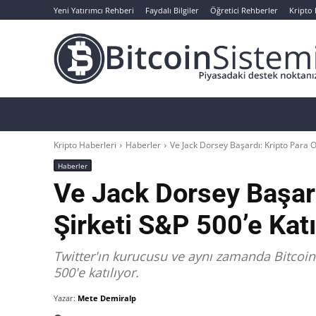
Yeni Yatırımcı Rehberi
Faydalı Bilgiler
Öğretici Rehberler
Kripto
Haberler
Bitcoin
Altcoin
Analizler
Kripto Haberleri
Haberler
Ve Jack Dorsey Başardı: Kripto Para Od
Haberler
Ve Jack Dorsey Başard
Şirketi S&P 500’e Katı
Twitter'ın kurucusu ve aynı zamanda Bitcoin 
500'e katılıyor.
Yazar:
Mete Demiralp