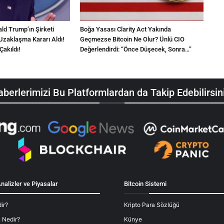
d Trump’ın Şirketi
Boğa Yasası Clarity Act Yakında
Uzaklaşma Kararı Aldı!
Geçmezse Bitcoin Ne Olur? Ünlü CIO
Çakıldı!
Değerlendirdi: “Önce Düşecek, Sonra…”
berlerimizi Bu Platformlardan da Takip Edebilirsin
nalizler ve Piyasalar
Bitcoin Sistemi
ir?
Kripto Para Sözlüğü
 Nedir?
Künye