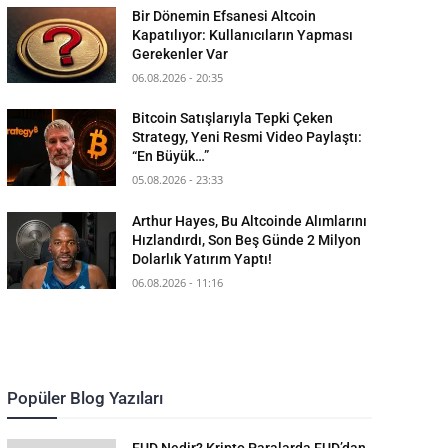
Bir Dönemin Efsanesi Altcoin
Kapatılıyor: Kullanıcıların Yapması
Gerekenler Var
06.08.2026 - 20:35
Bitcoin Satışlarıyla Tepki Çeken
Strategy, Yeni Resmi Video Paylaştı:
“En Büyük…”
05.08.2026 - 23:33
Arthur Hayes, Bu Altcoinde Alımlarını
Hızlandırdı, Son Beş Günde 2 Milyon
Dolarlık Yatırım Yaptı!
06.08.2026 - 11:16
Popüler Blog Yazıları
FUD Nedir? Kripto Paralarda FUD’dan