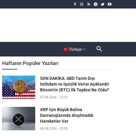
rımcı
Dahası
Türkçe
Haftanın Popüler Yazıları
SON DAKİKA: ABD Tarım Dışı
İstihdam ve İşsizlik Verisi Açıklandı!
Bitcoin’in (BTC) İlk Tepkisi Ne Oldu?
07.08.2026 - 15:31
XRP İçin Büyük Balina
Davranışlarında Alışılmadık
Hareketler Var
06.08.2026 - 23:50