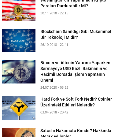
Paraları Durdurabilir Mi?
30.11.2018 - 22:15
Blockchain Sanıldığı Gibi Mükemmel
Bir Teknoloji Midir?
26.10.2018 - 22:41
Bitcoin ve Altcoin Yatırımı Yaparken
Sermayeye USD Bazlı Bakmanın ve
Hacimli Borsada İşlem Yapmanın
Önemi
24.07.2020 - 03:55
Hard Fork ve Soft Fork Nedir? Coinler
Üzerindeki Etkileri Nelerdir?
03.04.2018 - 20:42
Satoshi Nakamoto Kimdir? Hakkında
Merak Edilenler