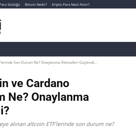
 Para Sözlüğü
Bitcoin Nedir?
Kripto Para Nasıl Alınır?
Canlı Kripto Para Verileri
📊 Temel Analiz
Yeni Yatı
'lerinde Son Durum Ne? Onaylanma İhtimalleri Güçlendi...
in ve Cardano
um Ne? Onaylanma
i?
eye alınan altcoin ETF'lerinde son durum ne?