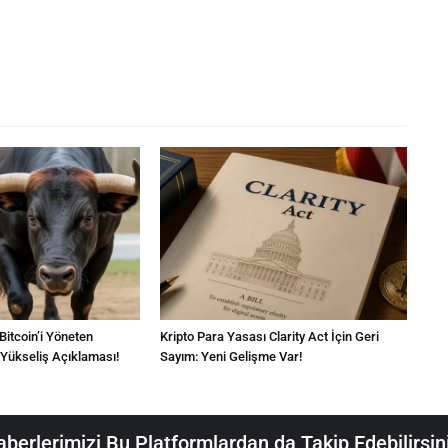
 Bitcoin’i Yöneten
Kripto Para Yasası Clarity Act İçin Geri
 Yükseliş Açıklaması!
Sayım: Yeni Gelişme Var!
berlerimizi Bu Platformlardan da Takip Edebilirsin