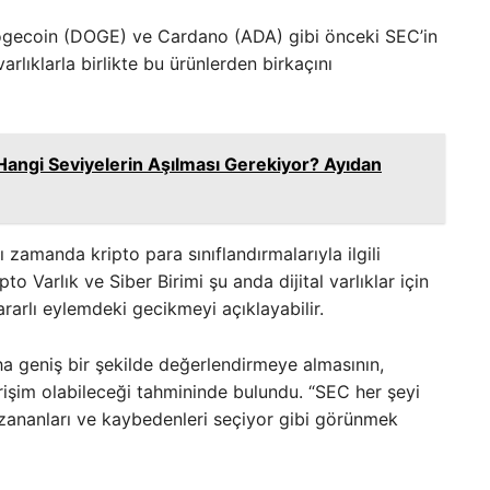
Dogecoin (DOGE) ve Cardano (ADA) gibi önceki SEC’in
lıklarla birlikte bu ürünlerden birkaçını
Hangi Seviyelerin Aşılması Gerekiyor? Ayıdan
zamanda kripto para sınıflandırmalarıyla ilgili
o Varlık ve Siber Birimi şu anda dijital varlıklar için
rarlı eylemdeki gecikmeyi açıklayabilir.
aha geniş bir şekilde değerlendirmeye almasının,
rişim olabileceği tahmininde bulundu. “SEC her şeyi
azananları ve kaybedenleri seçiyor gibi görünmek