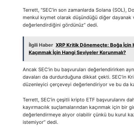
Terrett, “SEC’in son zamanlarda Solana (SOL), 
menkul kıymet olarak düşündüğü diğer dayanak var
değerlendirdiğini gördünüz” dedi.
İlgili Haber
XRP Kritik Dönemeçte: Boğa İçin 
Kaçınmak İçin Hangi Seviyeler Korunmalı?
Ancak SEC’in bu başvuruları değerlendirirken aynı 
davaları da durdurduğuna dikkat çekti. SEC’in Kript
düzenleyici çerçeveyi değerlendiriyor ve bu da ka
Terrett, SEC’in çeşitli kripto ETF başvurularını d
kayırmacılık suçlamalarından kaçınmak için bir gi
değerlendirmeye alıyor olabilir çünkü bu kurul k
istemiyor” dedi.