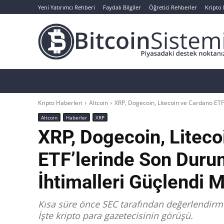
Yeni Yatırımcı Rehberi
Faydalı Bilgiler
Öğretici Rehberler
Kripto
Haberler
Bitcoin
Altcoin
Analizler
Kripto Haberleri
Altcoin
XRP, Dogecoin, Litecoin ve Cardano ETF
Altcoin
Haberler
XRP
XRP, Dogecoin, Liteco
ETF’lerinde Son Dur
İhtimalleri Güçlendi M
Kısa süre önce SEC tarafından değerlendirm
İşte kripto para gazetecisinin görüşü.