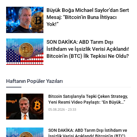
Büyük Boğa Michael Saylor’dan Sert
Mesaj: “Bitcoin’in Buna İhtiyacı
Yok!”
SON DAKİKA: ABD Tarım Dışı
İstihdam ve İşsizlik Verisi Açıklandı!
Bitcoin’in (BTC) İlk Tepkisi Ne Oldu?
Haftanın Popüler Yazıları
Bitcoin Satışlarıyla Tepki Çeken Strategy,
Yeni Resmi Video Paylaştı: “En Büyük…”
05.08.2026 - 23:33
SON DAKİKA: ABD Tarım Dışı İstihdam ve
İşsizlik Verisi Açıklandı! Bitcoin’in (BTC)