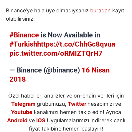
Binance’ye hala üye olmadıysanız
buradan
kayıt
olabilirsiniz.
#Binance
is Now Available in
#Turkish
https://t.co/ChhGc8qvua
pic.twitter.com/oRMIZTQrH7
— Binance (@binance)
16 Nisan
2018
Özel haberler, analizler ve on-chain verileri için
Telegram
grubumuzu,
Twitter
hesabımızı ve
Youtube
kanalımızı hemen takip edin! Ayrıca
Android
ve
IOS
Uygulamalarımızı indirerek canlı
fiyat takibine hemen başlayın!