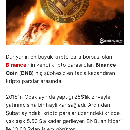
Dünyanın en büyük kripto para borsası olan
Binance
‘nin kendi kripto parası olan
Binance
Coin
(
BNB
) hiç şüphesiz en fazla kazandıran
kripto paralar arasında.
2018’in Ocak ayında yaptığı 25$’lık zirveyle
yatırımcısına bir hayli kar sağladı. Ardından
Şubat ayındaki kripto paralar üzerindeki krizde
yaklaşık 5.50 $’a kadar gerileyen BNB, an itibari
ile 13.63 $’dan işlem görüyor.