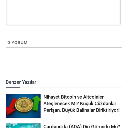
0
YORUM
Benzer Yazılar
Nihayet Bitcoin ve Altcoinler
Ateşlenecek Mi? Küçük Cüzdanlar
Perişan, Büyük Balinalar Biriktiriyor!
Cardano’da (ADA) Dip Göründü Mü?