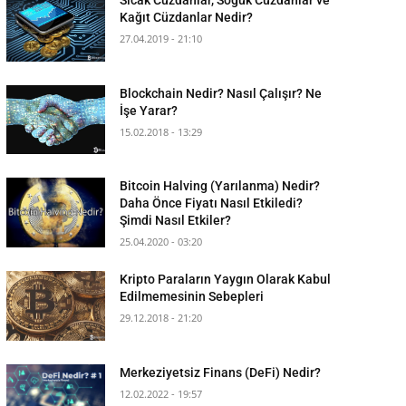
Kağıt Cüzdanlar Nedir?
27.04.2019 - 21:10
Blockchain Nedir? Nasıl Çalışır? Ne
İşe Yarar?
15.02.2018 - 13:29
Bitcoin Halving (Yarılanma) Nedir?
Daha Önce Fiyatı Nasıl Etkiledi?
Şimdi Nasıl Etkiler?
25.04.2020 - 03:20
Kripto Paraların Yaygın Olarak Kabul
Edilmemesinin Sebepleri
29.12.2018 - 21:20
Merkeziyetsiz Finans (DeFi) Nedir?
12.02.2022 - 19:57