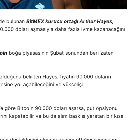
erde bulunan
BitMEX kurucu ortağı Arthur Hayes,
90.000 doları aşmasıyla daha fazla ivme kazanacağını
oin
boğa piyasasının Şubat sonundan beri zaten
lduğunu belirten Hayes, fiyatın 90.000 doların
esine yol açabileceğini ve yükselişi
e göre Bitcoin 90.000 doları aşarsa, put opsiyonu
ını kapatabilir ve bu da alım baskısı yaratan bir kısa
ın destekleyici olmaya devam ettiğini savunuyor.