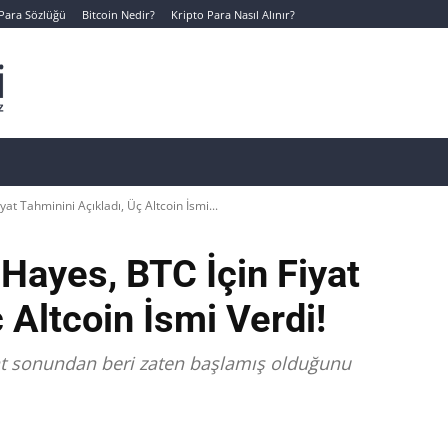
 Para Sözlüğü
Bitcoin Nedir?
Kripto Para Nasıl Alınır?
Canlı Kripto Para Verileri
📊 Temel Analiz
Yeni Yatı
at Tahminini Açıkladı, Üç Altcoin İsmi...
 Hayes, BTC İçin Fiyat
 Altcoin İsmi Verdi!
at sonundan beri zaten başlamış olduğunu