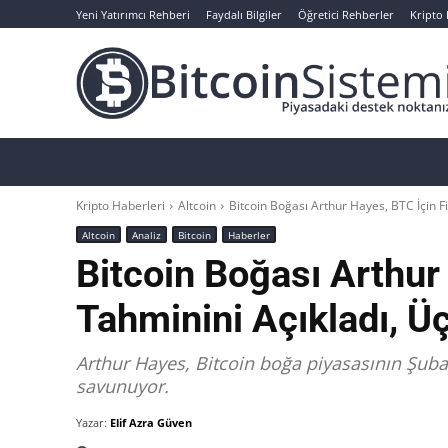
Yeni Yatırımcı Rehberi
Faydalı Bilgiler
Öğretici Rehberler
Kripto
Haberler
Bitcoin
Altcoin
Analizler
Kripto Haberleri
Altcoin
Bitcoin Boğası Arthur Hayes, BTC İçin Fiy
Altcoin
Analiz
Bitcoin
Haberler
Bitcoin Boğası Arthur
Tahminini Açıkladı, Üç
Arthur Hayes, Bitcoin boğa piyasasının Şub
savunuyor.
Yazar:
Elif Azra Güven