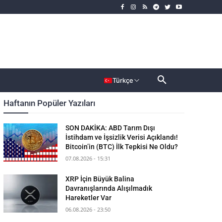
rımcı
Dahası
Türkçe
Haftanın Popüler Yazıları
SON DAKİKA: ABD Tarım Dışı
İstihdam ve İşsizlik Verisi Açıklandı!
Bitcoin’in (BTC) İlk Tepkisi Ne Oldu?
07.08.2026 - 15:31
XRP İçin Büyük Balina
Davranışlarında Alışılmadık
Hareketler Var
06.08.2026 - 23:50