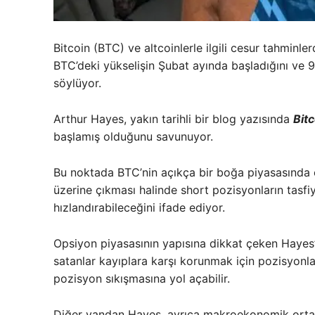
Bitcoin (BTC) ve altcoinlerle ilgili cesur tahminl
BTC’deki yükselişin Şubat ayında başladığını ve 
söylüyor.
Arthur Hayes, yakın tarihli bir blog yazısında
Bitc
başlamış olduğunu savunuyor.
Bu noktada BTC’nin açıkça bir boğa piyasasında o
üzerine çıkması halinde short pozisyonların tasfiy
hızlandırabileceğini ifade ediyor.
Opsiyon piyasasının yapısına dikkat çeken Hayes’
satanlar kayıplara karşı korunmak için pozisyonlar
pozisyon sıkışmasına yol açabilir.
Diğer yandan Hayes, ayrıca makroekonomik ortam