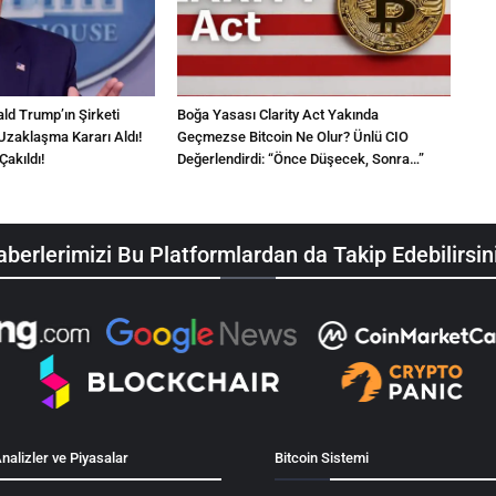
d Trump’ın Şirketi
Boğa Yasası Clarity Act Yakında
Uzaklaşma Kararı Aldı!
Geçmezse Bitcoin Ne Olur? Ünlü CIO
Çakıldı!
Değerlendirdi: “Önce Düşecek, Sonra…”
berlerimizi Bu Platformlardan da Takip Edebilirsin
nalizler ve Piyasalar
Bitcoin Sistemi