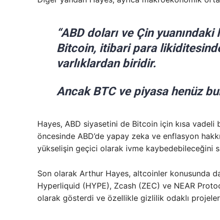
“ABD doları ve Çin yuanındaki l
Bitcoin, itibari para likiditesi
varlıklardan biridir.
Ancak BTC ve piyasa henüz bun
Hayes, ABD siyasetini de Bitcoin için kısa vadeli b
öncesinde ABD’de yapay zeka ve enflasyon hakkı
yükselişin geçici olarak ivme kaybedebileceğini 
Son olarak Arthur Hayes, altcoinler konusunda da
Hyperliquid (HYPE), Zcash (ZEC) ve NEAR Protoco
olarak gösterdi ve özellikle gizlilik odaklı projele