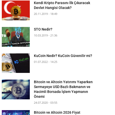
Kendi Kripto Parasını İlk Çıkaracak
Devlet Hangisi Olacak?
20.11.2019 - 18:49
STO Nedir?
10.03.2019 - 21:36
KuCoin Nedir? KuCoin Güvenilir mi?
01.07.2022 - 14:25
Bitcoin ve Altcoin Yatırımı Yaparken
Sermayeye USD Bazlı Bakmanın ve
Hacimli Borsada İşlem Yapmanın
Önemi
24.07.2020 - 03:55
Bitcoin ve Altcoin 2026 Fiyat