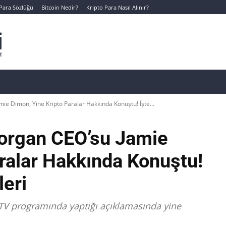
 Para Sözlüğü
Bitcoin Nedir?
Kripto Para Nasıl Alınır?
Canlı Kripto Para Verileri
📊 Temel Analiz
Yeni Yatı
e Dimon, Yine Kripto Paralar Hakkında Konuştu! İşte...
organ CEO’su Jamie
ralar Hakkında Konuştu!
leri
 TV programında yaptığı açıklamasında yine