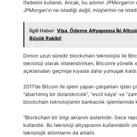
ifadesini kullandı. Ancak, bu adımın JPMorgan’ın de
JPMorgan’ın ne istediği değil, müşterinin ne istediği
İlgili Haber
Visa, Ödeme Altyapısına İki Altcoin
Büyük Rakibi!
Dimon uzun süredir blockchain teknolojisi ile Bitcoi
teknoloji olarak nitelendirirken, Bitcoin’e yönelik e
açıklamaları geçmişe kıyasla daha yumuşak kaldı
2017’de Bitcoin ile işlem yapan çalışanları işten 
“abartılmış bir dolandırıcılık”, “evcil kaya” ve “z
blockchain teknolojisinin bankacılık işlemlerinde k
“Blockchain bir bilgi aktarım sistemidir. Gece repo
kullandık. Bu teknoloji altyapısının kullanılabil
teknolojik atılımlarını da anlattı.