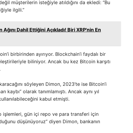
ğil müşterilerin isteğiyle atıldığını da ekledi: “Bu
yle ilgili.”
 Ağını Dahil Ettiğini Açıkladı! Biri XRP'nin En
n’i birbirinden ayırıyor. Blockchain’i faydalı bir
leştirileriyle biliniyor. Ancak bu kez Bitcoin karşıtı
.
çıkaracağını söyleyen Dimon, 2023’te ise Bitcoin’i
aman kaybı” olarak tanımlamıştı. Ancak aynı yıl
ullanılabileceğini kabul etmişti.
 işlemleri, gün içi repo ve para transferi için
ir olduğunu düşünüyoruz” diyen Dimon, bankanın