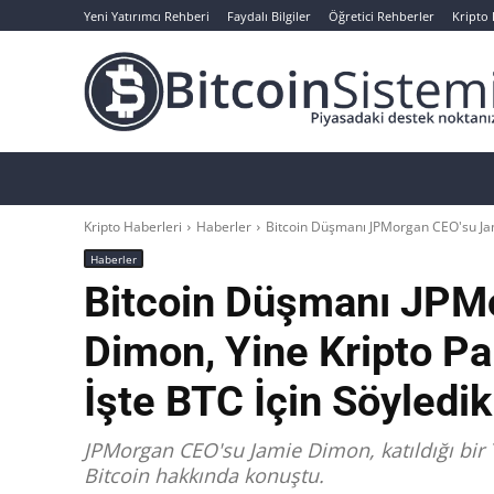
Yeni Yatırımcı Rehberi
Faydalı Bilgiler
Öğretici Rehberler
Kripto
Haberler
Bitcoin
Altcoin
Analizler
Kripto Haberleri
Haberler
Bitcoin Düşmanı JPMorgan CEO'su Jami
Haberler
Bitcoin Düşmanı JPM
Dimon, Yine Kripto Pa
İşte BTC İçin Söyledik
JPMorgan CEO'su Jamie Dimon, katıldığı bir
Bitcoin hakkında konuştu.