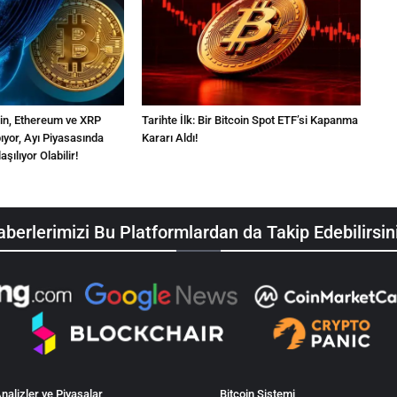
oin, Ethereum ve XRP
Tarihte İlk: Bir Bitcoin Spot ETF’si Kapanma
pıyor, Ayı Piyasasında
Kararı Aldı!
ılıyor Olabilir!
berlerimizi Bu Platformlardan da Takip Edebilirsin
nalizler ve Piyasalar
Bitcoin Sistemi