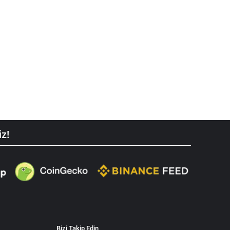
iz!
Bizi Takip Edin